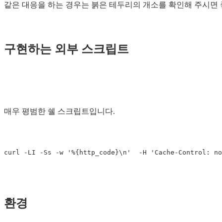
같은 대응을 하는 경우는 붉은 테두리의 개소를 확인해 주시면
구현하는 외부 스크립트
매우 평범한 쉘 스크립트입니다.
curl 
-LI
-Ss
-w
'%{http_code}\n'
-H
'Cache-Control: no
환경