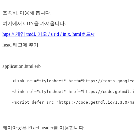
조속히, 이용해 봅니다.
여기에서 CDN을 가져옵니다.
htps // 게임 tmdl. 이오 / s r d / in x. html # 드w
head 태그에 추가
application.html.erb
<
link
rel
=
"stylesheet"
href
=
"https://fonts.googleap
<
link
rel
=
"stylesheet"
href
=
"https://code.getmdl.io
<
script
defer
src
=
"https://code.getmdl.io/1.3.0/mat
레이아웃은 Fixed header를 이용합니다.