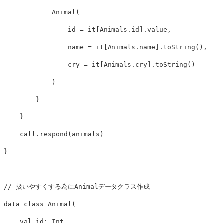
Animal
(
id
=
it
[
Animals
.
id
].
value
,
name
=
it
[
Animals
.
name
].
toString
(),
cry
=
it
[
Animals
.
cry
].
toString
()
)
}
}
call
.
respond
(
animals
)
}
// 扱いやすくする為にAnimalデータクラス作成
data class
Animal
(
val
id
:
Int
,