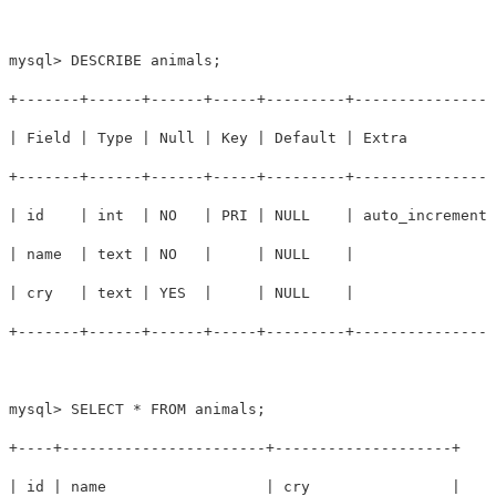
mysql> DESCRIBE animals;

+-------+------+------+-----+---------+----------------
| Field | Type | Null | Key | Default | Extra          
+-------+------+------+-----+---------+----------------
| id    | int  | NO   | PRI | NULL    | auto_increment 
| name  | text | NO   |     | NULL    |                
| cry   | text | YES  |     | NULL    |                
+-------+------+------+-----+---------+----------------
mysql> SELECT * FROM animals;

+----+-----------------------+--------------------+

| id | name                  | cry                |
