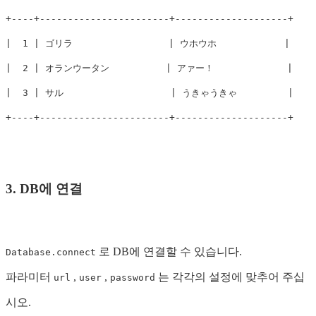
+----+-----------------------+--------------------+

|  1 | ゴリラ                 | ウホウホ            |

|  2 | オランウータン          | アァー！             |

|  3 | サル                   | うきゃうきゃ         |

3. DB에 연결
로 DB에 연결할 수 있습니다.
Database.connect
파라미터
,
,
는 각각의 설정에 맞추어 주십
url
user
password
시오.