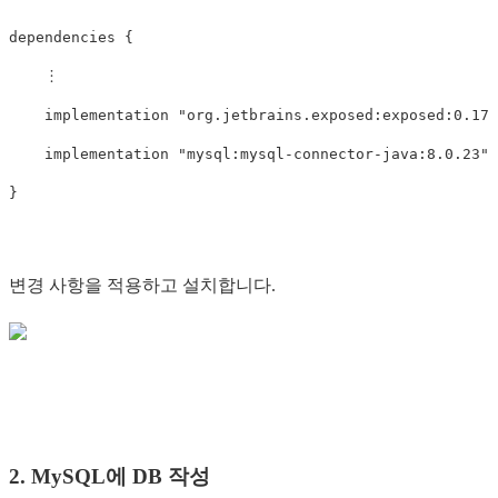
dependencies
{
︙
implementation
"org.jetbrains.exposed:exposed:0.17.
implementation
"mysql:mysql-connector-java:8.0.23"
}
변경 사항을 적용하고 설치합니다.
2. MySQL에 DB 작성