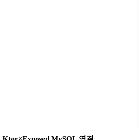
Ktor×Exposed MySQL 연결