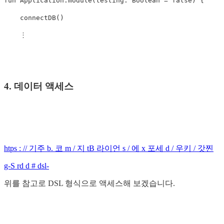
fun
Application
.
module
(
testing
:
Boolean
=
false
)
{
connectDB
()
︙
4. 데이터 액세스
htps : // 기주 b. 코 m / 지 tB 라이언 s / 에 x 포세 d / 우키 / 갓찐
g-S rd d # dsl-
위를 참고로 DSL 형식으로 액세스해 보겠습니다.