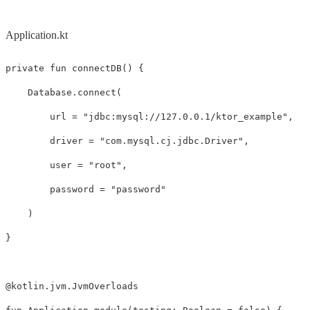
Application.kt
private
fun
connectDB
()
{
Database
.
connect
(
url
=
"jdbc:mysql://127.0.0.1/ktor_example"
,
driver
=
"com.mysql.cj.jdbc.Driver"
,
user
=
"root"
,
password
=
"password"
)
}
@
kotlin
.
jvm
.
JvmOverloads