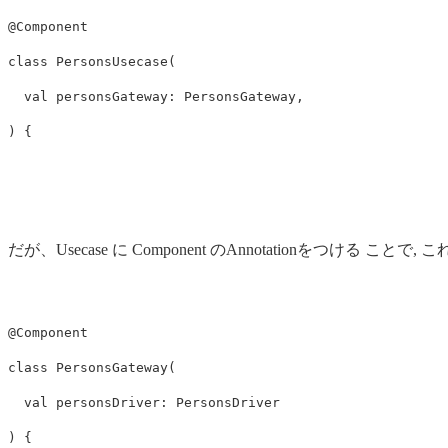
@Component
class
PersonsUsecase
(
val
personsGateway
:
PersonsGateway
,
)
{
だが、Usecase に Component のAnnotationをつける
@Component
class
PersonsGateway
(
val
personsDriver
:
PersonsDriver
)
{