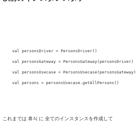
val
personsDriver
=
PersonsDriver
()
val
personsGateway
=
PersonsGateway
(
personsDriver
)
val
personsUsecase
=
PersonsUsecase
(
personsGateway
)
val
persons
=
personsUsecase
.
getAllPersons
()
これまでは 휴식 に 全てのインスタンスを作成して