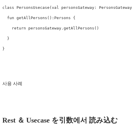
class
PersonsUsecase
(
val
personsGateway
:
PersonsGateway
fun
getAllPersons
():
Persons
{
return
personsGateway
.
getAllPersons
()
}
}
사용 사례
Rest ＆ Usecase を引数에서 読み込む