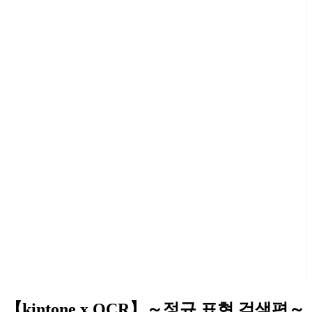
【kintone x OCR】～정규 표현 검색편～