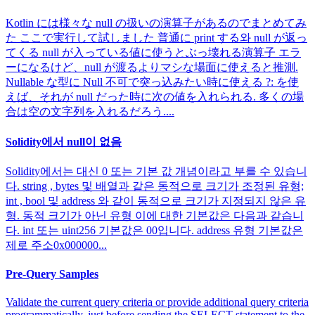
Kotlin には様々な null の扱いの演算子があるのでまとめてみ
た ここで実行して試しました 普通に print する와 null が返っ
てくる null が入っている値に使うとぶっ壊れる演算子 エラ
ーになるけど、null が渡るよりマシな場面に使えると推測.
Nullable な型に Null 不可で突っ込みたい時に使える ?: を使
えば、それが null だった時に次の値を入れられる. 多くの場
合は空の文字列を入れるだろう....
Solidity에서 null이 없음
Solidity에서는 대신 0 또는 기본 값 개념이라고 부를 수 있습니
다. string , bytes 및 배열과 같은 동적으로 크기가 조정된 유형;
int , bool 및 address 와 같이 동적으로 크기가 지정되지 않은 유
형. 동적 크기가 아닌 유형 이에 대한 기본값은 다음과 같습니
다. int 또는 uint256 기본값은 00입니다. address 유형 기본값은
제로 주소0x000000...
Pre-Query Samples
Validate the current query criteria or provide additional query criteria
programmatically, just before sending the SELECT statement to the