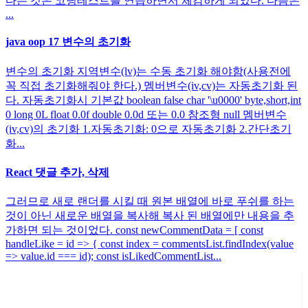
다는 것은 코딩테스트를 연습하면서 체감하게 되었다. 다음은
...
java oop 17 변수의 초기화
변수의 초기화 지역변수(lv)는 수동 초기화 해야함(사용전에
꼭 직접 초기화해줘야 한다.) 멤버변수(iv,cv)는 자동초기화 된
다. 자동초기화시 기본값 boolean false char '\u0000' byte,short,int
0 long 0L float 0.0f double 0.0d 또는 0.0 참조형 null 멤버변수
(iv,cv)의 초기화 1.자동초기화: 0으로 자동초기화 2.간단초기
화...
React 댓글 추가, 삭제
그러므로 새로 랜더를 시킬 때 원본 배열에 바로 푸쉬를 하는
것이 아닌 새로운 배열을 복사해 복사 된 배열에만 내용을 추
가하면 되는 것이었다. const newCommentData = [ const
handleLike = id => { const index = commentsList.findIndex(value
=> value.id === id); const isLikedCommentList...