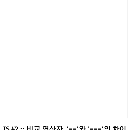
JS #2 :: 비교 연산자, '=='와 '==='의 차이