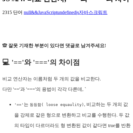
2315 단어
null
&&
JavaScript
undefined
js
자바스크립트
🙊 잘못 기재한 부분이 있다면 댓글로 남겨주세요!
💻 '=='와 '==='의 차이점
비교 연산자는 이름처럼 두 개의 값을 비교한다.
다만 '=='과 '==='의 용법이 각각 다른데, `
는
, 비교하는 두 개의 값
'=='
동등함( loose equaulity)
을 강제로 같은 형으로 변환하고 비교를 수행한다. 두 값
의 타입이 다르더라도 형 변환된 값이 같다면 true를 반환