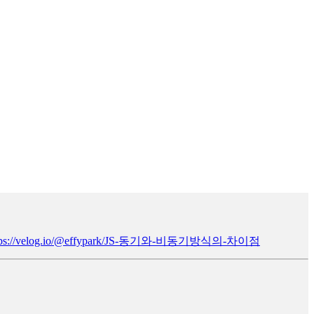
tps://velog.io/@effypark/JS-동기와-비동기방식의-차이점