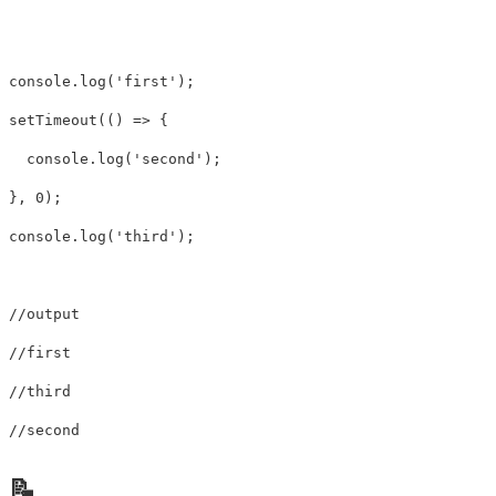
console.log('first');

setTimeout(() => {

  console.log('second');

}, 0);

console.log('third');

//output

//first

//third

//second
📝