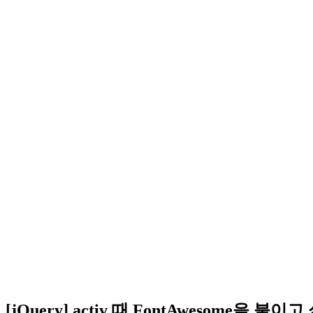
[jQuery] activ 때 FontAwesome을 붙이