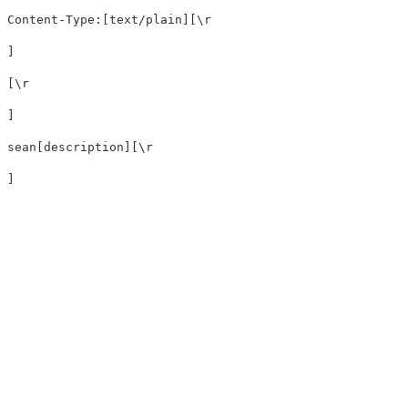
Content-Type:[text/plain][\r
]

[\r
]

sean[description][\r