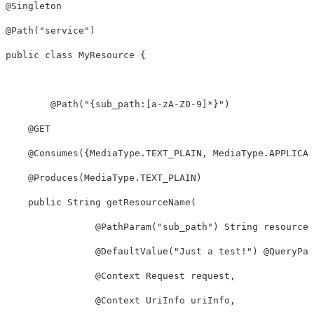
@Singleton

@Path("service") 

public class MyResource {

	@Path("{sub_path:[a-zA-Z0-9]*}")

    @GET

    @Consumes({MediaType.TEXT_PLAIN, MediaType.APPLICAT
    @Produces(MediaType.TEXT_PLAIN)

    public String getResourceName(

    		@PathParam("sub_path") String resourceName,

    		@DefaultValue("Just a test!") @QueryParam("desc") String description,

    		@Context Request request,

    		@Context UriInfo uriInfo,
