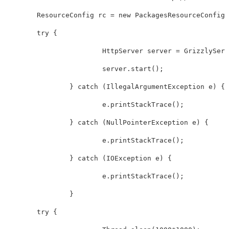
    	ResourceConfig rc = new PackagesResourceConfig("com.sean");

    	try {

			HttpServer server = GrizzlyServerFactory.createHttpServer(uri, rc);

			server.start();

		} catch (IllegalArgumentException e) {

			e.printStackTrace();

		} catch (NullPointerException e) {

			e.printStackTrace();

		} catch (IOException e) {

			e.printStackTrace();

		}

    	try {
