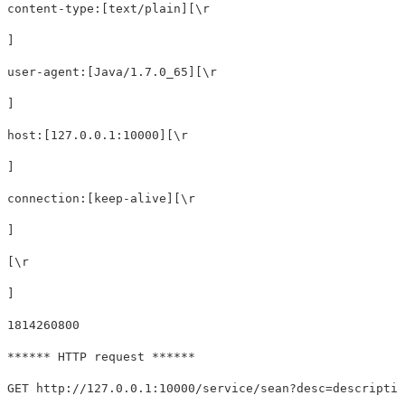
content-type:[text/plain][\r
]

user-agent:[Java/1.7.0_65][\r
]

host:[127.0.0.1:10000][\r
]

connection:[keep-alive][\r
]

[\r
]

1814260800

****** HTTP request ******

GET http://127.0.0.1:10000/service/sean?desc=descriptio