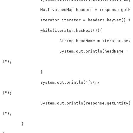
		MultivaluedMap
 headers = response.getHe
		Iterator
 iterator = headers.keySet().it
		while(iterator.hasNext()){

			String headName = iterator.next();

			System.out.println(headName +
]");

		}

		System.out.println("[\\r\
]");

		System.out.println(response.getEntity(
]");

	}
