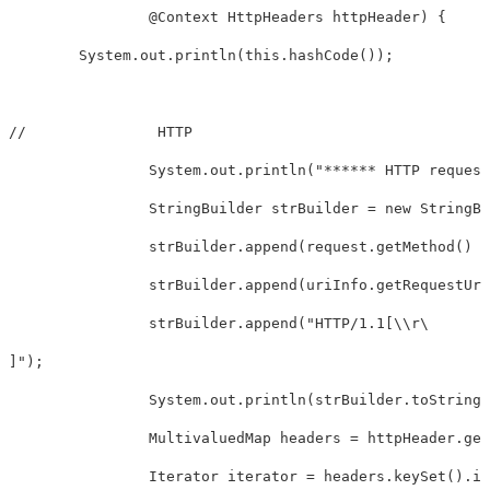
    		@Context HttpHeaders httpHeader) {

        System.out.println(this.hashCode());

//		 HTTP      

		System.out.println("****** HTTP request ******");

		StringBuilder strBuilder = new StringBuilder();

		strBuilder.append(request.getMethod() + " ");

		strBuilder.append(uriInfo.getRequestUri().toString() + " ");

		strBuilder.append("HTTP/1.1[\\r\
]");

		System.out.println(strBuilder.toString());

		MultivaluedMap
 headers = httpHeader.get
		Iterator
 iterator = headers.keySet().it