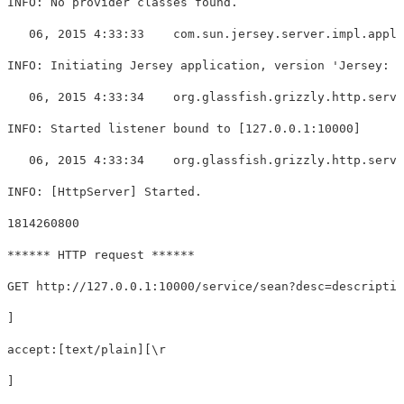
INFO: No provider classes found.

   06, 2015 4:33:33    com.sun.jersey.server.impl.appli
INFO: Initiating Jersey application, version 'Jersey: 1
   06, 2015 4:33:34    org.glassfish.grizzly.http.serve
INFO: Started listener bound to [127.0.0.1:10000]

   06, 2015 4:33:34    org.glassfish.grizzly.http.serve
INFO: [HttpServer] Started.

1814260800

****** HTTP request ******

GET http://127.0.0.1:10000/service/sean?desc=descriptio
]

accept:[text/plain][\r
]
