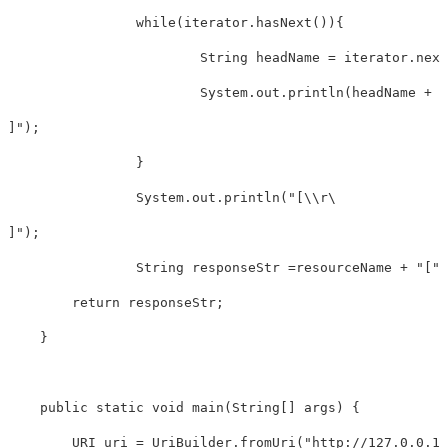
		while(iterator.hasNext()){

			String headName = iterator.next();

			System.out.println(headName +
]");

		}

		System.out.println("[\\r\
]");

		String responseStr =resourceName + "[" + description + "]";

        return responseStr;

    }

    public static void main(String[] args) {

    	URI uri = UriBuilder.fromUri("http://127.0.0.1").port(10000).build();
