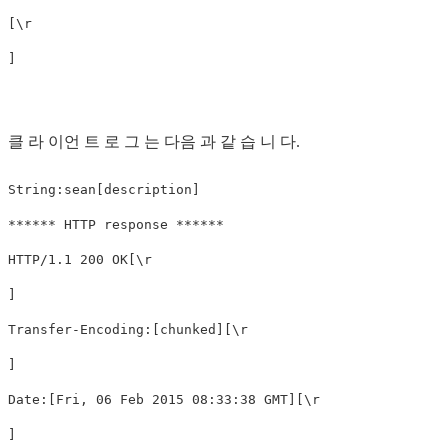
[\r
]
클 라 이언 트 로 그 는 다음 과 같 습 니 다.
String:sean[description]

****** HTTP response ******

HTTP/1.1 200 OK[\r
]

Transfer-Encoding:[chunked][\r
]

Date:[Fri, 06 Feb 2015 08:33:38 GMT][\r
]
