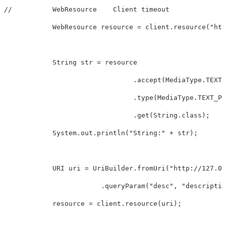
//	    WebResource    Client timeout   

	    WebResource resource = client.resource("http://127.0.0.1:10000/service/sean?desc=description");

	    String str = resource

				.accept(MediaType.TEXT_PLAIN)

				.type(MediaType.TEXT_PLAIN)

				.get(String.class);

	    System.out.println("String:" + str);

	    URI uri = UriBuilder.fromUri("http://127.0.0.1/service/sean").port(10000)

	    		.queryParam("desc", "description").build();

	    resource = client.resource(uri);
