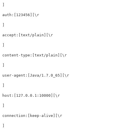
]

auth:[123456][\r
]

accept:[text/plain][\r
]

content-type:[text/plain][\r
]

user-agent:[Java/1.7.0_65][\r
]

host:[127.0.0.1:10000][\r
]

connection:[keep-alive][\r
]
