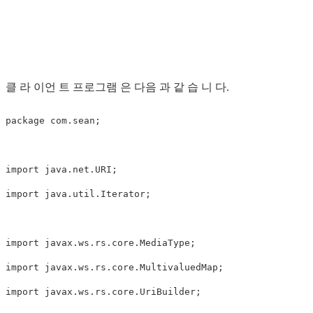
클 라 이언 트 프로그램 은 다음 과 같 습 니 다.
package com.sean;

import java.net.URI;

import java.util.Iterator;

import javax.ws.rs.core.MediaType;

import javax.ws.rs.core.MultivaluedMap;

import javax.ws.rs.core.UriBuilder;
