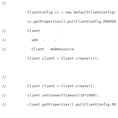
//        

	    ClientConfig cc = new DefaultClientConfig();

	    cc.getProperties().put(ClientConfig.PROPERTY_CONNECT_TIMEOUT, 10*1000);

//	    Client         ，    

//	      web  ，    ，           

//	      Client   WebResource               

	    Client client = Client.create(cc);

//	       

//	    Client client = Client.create();

//	    client.setConnectTimeout(10*1000);

//	    client.getProperties().put(ClientConfig.PROPERTY_CONNECT_TIMEOUT, 10*1000);
