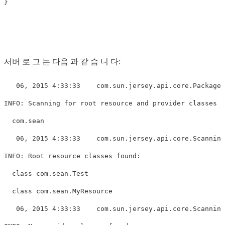
서버 로 그 는 다음 과 같 습 니 다:
   06, 2015 4:33:33    com.sun.jersey.api.core.Packages
INFO: Scanning for root resource and provider classes i
  com.sean

   06, 2015 4:33:33    com.sun.jersey.api.core.Scanning
INFO: Root resource classes found:

  class com.sean.Test

  class com.sean.MyResource

   06, 2015 4:33:33    com.sun.jersey.api.core.Scanning