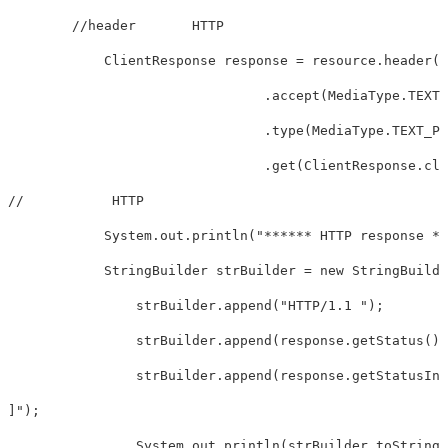
        //header       HTTP 

	    ClientResponse response = resource.header("auth", "123456")

				.accept(MediaType.TEXT_PLAIN)

				.type(MediaType.TEXT_PLAIN)

				.get(ClientResponse.class);

//	     HTTP      

	    System.out.println("****** HTTP response ******");

	    StringBuilder strBuilder = new StringBuilder();

		strBuilder.append("HTTP/1.1 ");

		strBuilder.append(response.getStatus() + " ");

		strBuilder.append(response.getStatusIn
]");

		System.out.println(strBuilder.toString());
