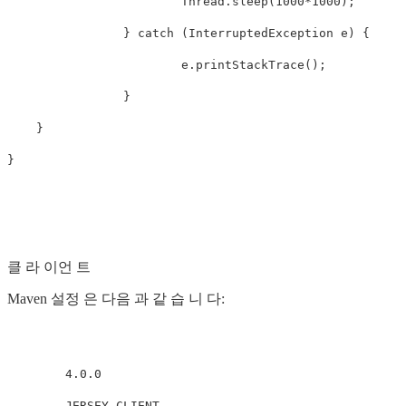
			Thread.sleep(1000*1000);

		} catch (InterruptedException e) {

			e.printStackTrace();

		}

    }

}
클 라 이언 트
Maven 설정 은 다음 과 같 습 니 다:
4.0.0
JERSEY_CLIENT