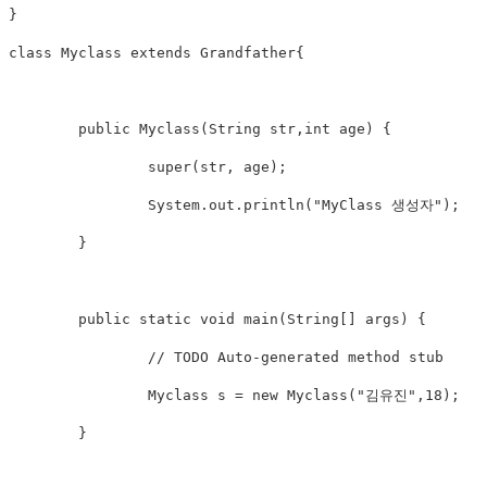
}

class Myclass extends Grandfather{

	public Myclass(String str,int age) {

		super(str, age);

		System.out.println("MyClass 생성자");

	}

	public static void main(String[] args) {

		// TODO Auto-generated method stub

		Myclass s = new Myclass("김유진",18);

	}
