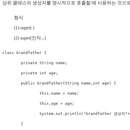
상위 클래스의 생성자를 명시적으로 호출할 때 사용하는 것으로
형식
(1) super( )
(2) super(인자...)
class Grandfather {

	private String name;

	private int age;

	public Grandfather(String name,int age) {

		this.name = name;

		this.age = age;

		System.out.println("Grandfather 생성자"+" "+this.name +" "+this.age+"살이다.");

	}
