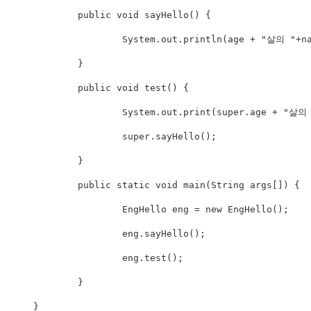
	public void sayHello() {

		System.out.println(age + "살의 "+name+" Nice to meet you");

	}

	public void test() {

		System.out.print(super.age + "살의 "+ super.name);

		super.sayHello();

	}

	public static void main(String args[]) {

		EngHello eng = new EngHello();

		eng.sayHello();

		eng.test();

	}

}