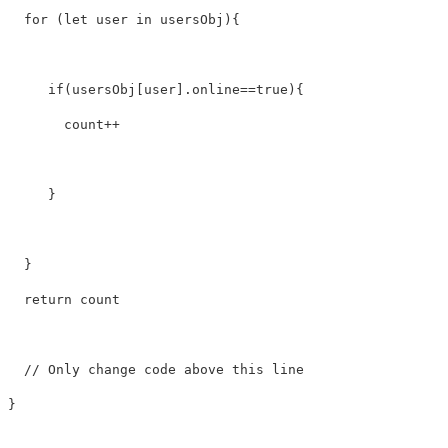
for
(
let
user
in
usersObj
){
if
(
usersObj
[
user
].
online
==
true
){
count
++
}
}
return
count
// Only change code above this line
}