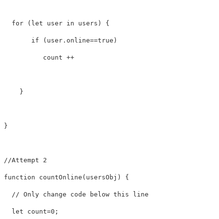
for
(
let
user
in
users
)
{
if
(
user
.
online
==
true
)
count
++
}
}
//Attempt 2
function
countOnline
(
usersObj
)
{
// Only change code below this line
let
count
=
0
;