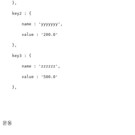
},
key2
:
{
name
:
'
yyyyyyy
'
,
value
:
'
200.0
'
},
key3
:
{
name
:
'
zzzzzz
'
,
value
:
'
500.0
'
},
운동