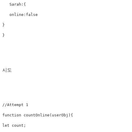
Sarah
:{
online
:
false
}
}
시도
//Attempt 1
function
countOnline
(
userObj
){
let
count
;