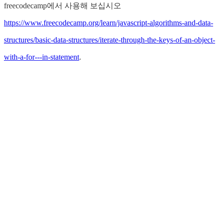
freecodecamp에서 사용해 보십시오
https://www.freecodecamp.org/learn/javascript-algorithms-and-data-
structures/basic-data-structures/iterate-through-the-keys-of-an-object-
with-a-for---in-statement
.