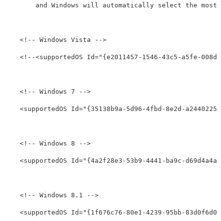
        and Windows will automatically select the most 
<!-- Windows Vista -->
<!--<supportedOS Id="{e2011457-1546-43c5-a5fe-008de
<!-- Windows 7 -->
<supportedOS
Id=
"{35138b9a-5d96-4fbd-8e2d-a2440225f
<!-- Windows 8 -->
<supportedOS
Id=
"{4a2f28e3-53b9-4441-ba9c-d69d4a4a6
<!-- Windows 8.1 -->
<supportedOS
Id=
"{1f676c76-80e1-4239-95bb-83d0f6d0d