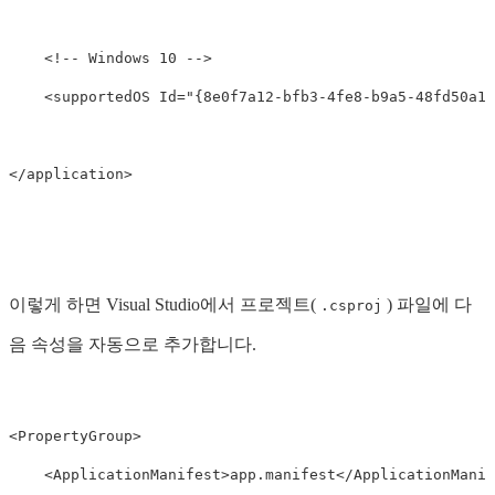
<!-- Windows 10 -->
<supportedOS
Id=
"{8e0f7a12-bfb3-4fe8-b9a5-48fd50a15
</application>
이렇게 하면 Visual Studio에서 프로젝트(
) 파일에 다
.csproj
음 속성을 자동으로 추가합니다.
<PropertyGroup>
<ApplicationManifest>
app.manifest
</ApplicationManif