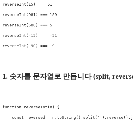
reverseInt
(
15
)
===
51
reverseInt
(
981
)
===
189
reverseInt
(
500
)
===
5
reverseInt
(
-
15
)
===
-
51
reverseInt
(
-
90
)
===
-
9
1. 숫자를 문자열로 만듭니다 (split, reverse,
function
reverseInt
(
n
)
{
const
reversed
=
n
.
toString
().
split
(
''
).
reverse
().
j