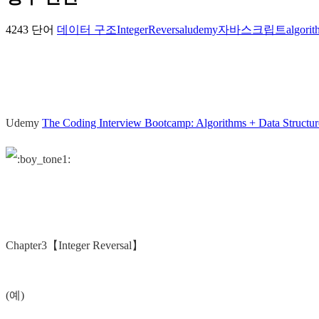
4243 단어
데이터 구조
IntegerReversal
udemy
자바스크립트
algori
Udemy
The Coding Interview Bootcamp: Algorithms + Data Structur
Chapter3【Integer Reversal】
(예)