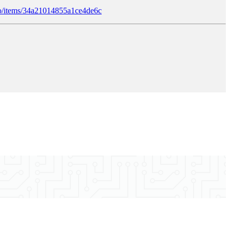
to/items/34a21014855a1ce4de6c