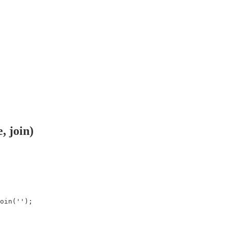
 join)
oin
(
''
);