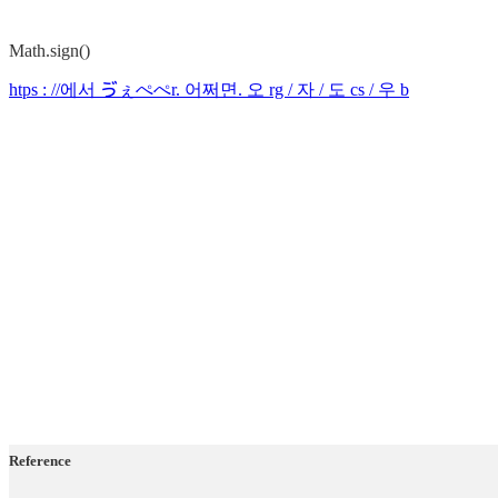
Math.sign()
htps : //에서 ゔぇぺぺr. 어쩌면. 오 rg / 자 / 도 cs / 우 b
Reference