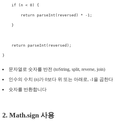
if
(
n
<
0
)
{
return
parseInt
(
reversed
)
*
-
1
;
}
return
parseInt
(
reversed
);
}
문자열로 숫자를 반전 (toString, split, reverse, join)
인수의 수치 (n)가 0보다 위 또는 아래로, -1을 곱한다
숫자를 반환합니다
2. Math.sign 사용