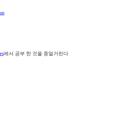
thm
es
에서 공부 한 것을 중얼거린다