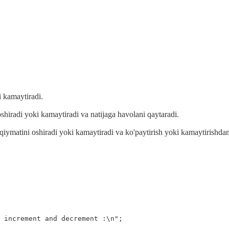
i kamaytiradi.
shiradi yoki kamaytiradi va natijaga havolani qaytaradi.
 qiymatini oshiradi yoki kamaytiradi va ko'paytirish yoki kamaytirishdan
 increment and decrement :
\n
"
;