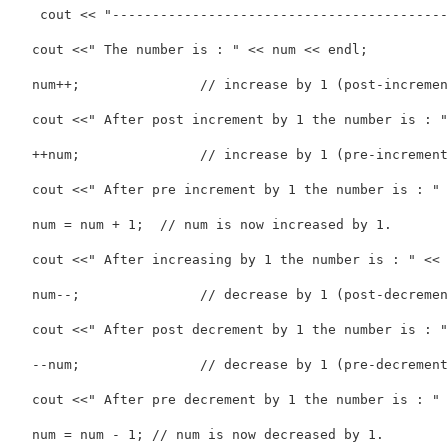
cout
<<
"------------------------------------------
cout
<<
" The number is : "
<<
num
<<
endl
;
num
++
;
// increase by 1 (post-incremen
cout
<<
" After post increment by 1 the number is : "
++
num
;
// increase by 1 (pre-increment
cout
<<
" After pre increment by 1 the number is : "
num
=
num
+
1
;
// num is now increased by 1.
cout
<<
" After increasing by 1 the number is : "
<<
num
--
;
// decrease by 1 (post-decremen
cout
<<
" After post decrement by 1 the number is : "
--
num
;
// decrease by 1 (pre-decrement
cout
<<
" After pre decrement by 1 the number is : "
num
=
num
-
1
;
// num is now decreased by 1.