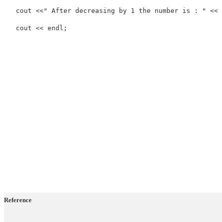
cout
<<
" After decreasing by 1 the number is : "
<<
cout
<<
endl
;
Reference