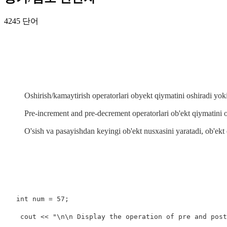
4245 단어
Oshirish/kamaytirish operatorlari obyekt qiymatini oshiradi yok
Pre-increment and pre-decrement operatorlari ob'ekt qiymatini o
O'sish va pasayishdan keyingi ob'ekt nusxasini yaratadi, ob'ekt
int
num
=
57
;
cout
<<
"
\n\n
 Display the operation of pre and post