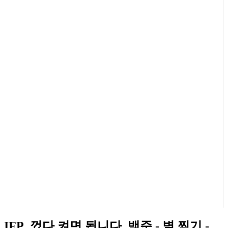
IFP_껐다 켜면 됩니다_백준 - 별 찍기 -