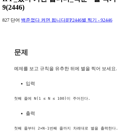
9(2446)
827 단어
백준
껐다 켜면 됩니다
IFP
2446
별 찍기 - 9
2446
문제
예제를 보고 규칙을 유추한 뒤에 별을 찍어 보세요.
입력
첫째 줄에 N(1 ≤ N ≤ 100)이 주어진다.
출력
첫째 줄부터 2×N-1번째 줄까지 차례대로 별을 출력한다.