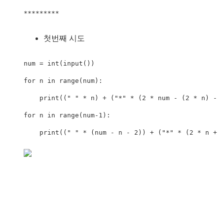
*********
첫번째 시도
num = int(input())

for n in range(num):

    print((" " * n) + ("*" * (2 * num - (2 * n) - 
for n in range(num-1):

    print((" " * (num - n - 2)) + ("*" * (2 * n + 