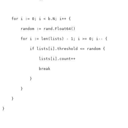
for
i
:=
0
;
i
<
b
.
N
;
i
++
{
random
:=
rand
.
Float64
()
for
i
:=
len
(
lists
)
-
1
;
i
>=
0
;
i
--
{
if
lists
[
i
]
.
threshold
<=
random
{
lists
[
i
]
.
count
++
break
}
}
}
}