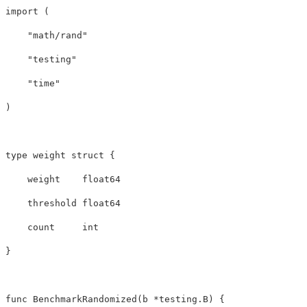
import
(
"math/rand"
"testing"
"time"
)
type
weight
struct
{
weight
float64
threshold
float64
count
int
}
func
BenchmarkRandomized
(
b
*
testing
.
B
)
{