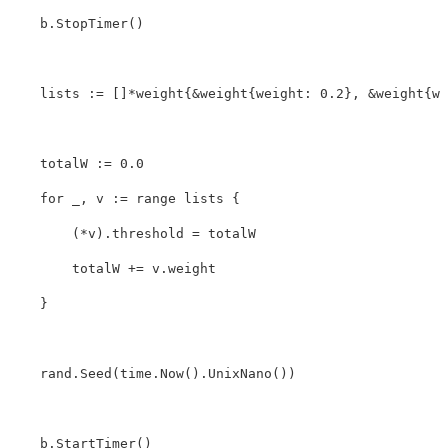
b
.
StopTimer
()
lists
:=
[]
*
weight
{
&
weight
{
weight
:
0.2
},
&
weight
{
we
totalW
:=
0.0
for
_
,
v
:=
range
lists
{
(
*
v
)
.
threshold
=
totalW
totalW
+=
v
.
weight
}
rand
.
Seed
(
time
.
Now
()
.
UnixNano
())
b
.
StartTimer
()