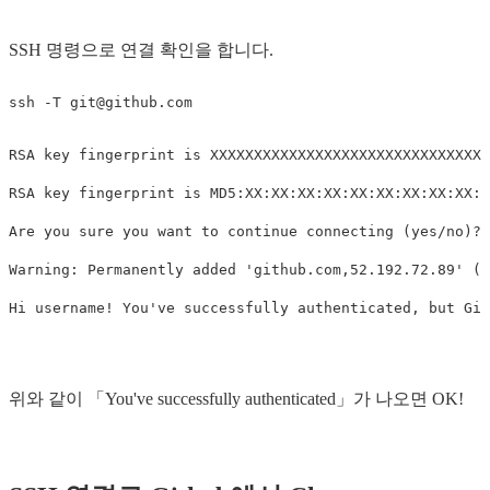
SSH 명령으로 연결 확인을 합니다.
ssh -T 
git@github.com
RSA key fingerprint is XXXXXXXXXXXXXXXXXXXXXXXXXXXXXXXX
RSA key fingerprint is MD5:XX:XX:XX:XX:XX:XX:XX:XX:XX:X
Are you sure you want to continue connecting (yes/no)? 
Warning: Permanently added 'github.com,52.192.72.89' (R
위와 같이 「You've successfully authenticated」가 나오면 OK!