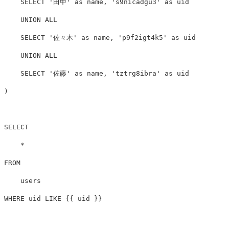
SELECT
'田中'
as
name
,
's9nicadgu3'
as
uid
UNION
ALL
SELECT
'佐々木'
as
name
,
'p9f2igt4k5'
as
uid
UNION
ALL
SELECT
'佐藤'
as
name
,
'tztrg8ibra'
as
uid
)
SELECT
*
FROM
users
WHERE
uid
LIKE
{{
uid
}}