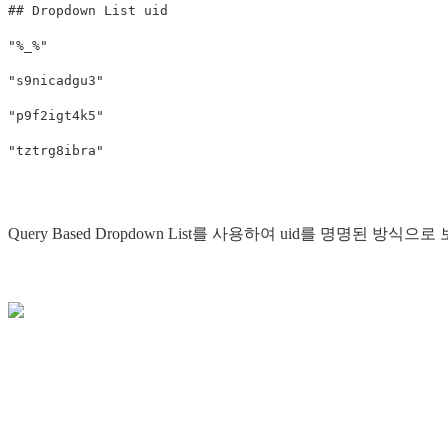
##
Dropdown
List
uid
"%_%"
"s9nicadgu3"
"p9f2igt4k5"
"tztrg8ibra"
Query Based Dropdown List를 사용하여 uid를 명명된 방