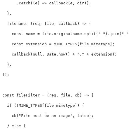
.
catch
((
e
)
=>
callback
(
e
,
dir
));
},
filename
:
(
req
,
file
,
callback
)
=>
{
const
name
=
file
.
originalname
.
split
(
"
"
).
join
(
"
_
"
)
const
extension
=
MIME_TYPES
[
file
.
mimetype
];
callback
(
null
,
Date
.
now
()
+
"
.
"
+
extension
);
},
});
const
fileFilter
=
(
req
,
file
,
cb
)
=>
{
if
(
!
MIME_TYPES
[
file
.
mimetype
])
{
cb
(
"
File must be an image
"
,
false
);
}
else
{