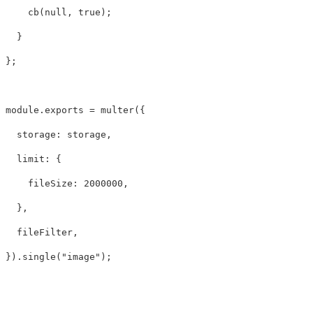
cb
(
null
,
true
);
}
};
module
.
exports
=
multer
({
storage
:
storage
,
limit
:
{
fileSize
:
2000000
,
},
fileFilter
,
}).
single
(
"
image
"
);