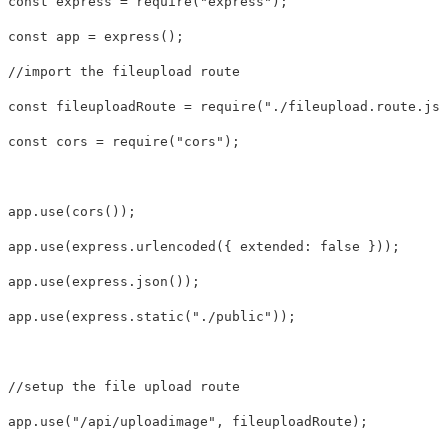
const
express
=
require
(
"
express
"
);
const
app
=
express
();
//import the fileupload route
const
fileuploadRoute
=
require
(
"
./fileupload.route.js
"
const
cors
=
require
(
"
cors
"
);
app
.
use
(
cors
());
app
.
use
(
express
.
urlencoded
({
extended
:
false
}));
app
.
use
(
express
.
json
());
app
.
use
(
express
.
static
(
"
./public
"
));
//setup the file upload route
app
.
use
(
"
/api/uploadimage
"
,
fileuploadRoute
);