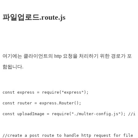
파일업로드.route.js
여기에는 클라이언트의 http 요청을 처리하기 위한 경로가 포
함됩니다.
const
express
=
require
(
"
express
"
);
const
router
=
express
.
Router
();
const
uploadImage
=
require
(
"
./multer-config.js
"
);
//im
//create a post route to handle http request for file u