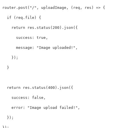
router
.
post
(
"
/
"
,
uploadImage
,
(
req
,
res
)
=>
{
if
(
req
.
file
)
{
return
res
.
status
(
200
).
json
({
success
:
true
,
message
:
"
Image uploaded!
"
,
});
}
return
res
.
status
(
400
).
json
({
success
:
false
,
error
:
"
Image upload failed!
"
,
});
});