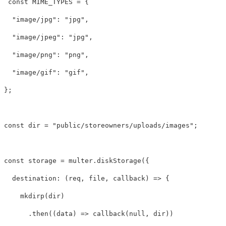
const
MIME_TYPES
=
{
"
image/jpg
"
:
"
jpg
"
,
"
image/jpeg
"
:
"
jpg
"
,
"
image/png
"
:
"
png
"
,
"
image/gif
"
:
"
gif
"
,
};
const
dir
=
"
public/storeowners/uploads/images
"
;
const
storage
=
multer
.
diskStorage
({
destination
:
(
req
,
file
,
callback
)
=>
{
mkdirp
(
dir
)
.
then
((
data
)
=>
callback
(
null
,
dir
))