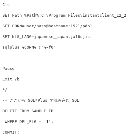
Cls

SET Path=%Path%;C:\Program Files\instantclient_12_2

SET CONN=user/pass@hostname:1521/pdb1

SET NLS_LANG=japanese_japan.ja16sjis

sqlplus %CONN% @"%~f0"

Pause

Exit /b

*/

-- ここから SQL*Plus で読み込む SQL

DELETE FROM SAMPLE_TBL

 WHERE DEL_FLG = '1';

COMMIT;
