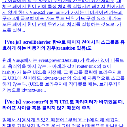
그 이름에서 알 수 있듯이 무언가를 가드하기위한 처리로, 대
체로 페이지 천이 전에 특정 처리를 실행시켜 페이지 천이시키
지 않게 한다. Vue.js의 vue-router가 가지는 네비게이션 가드의
구조 3개 글로벌 비포 가드 루트 단위 가드 구성 요소 내 가드
모든 페이지 천이 전에 무언가의 처리를 실행하는 것으로, 가
드를 실현...
【Vue.js】scrollBehavior 함수로 페이지 천이시의 스크롤을 유
효하게 하는 비동기의 경우(transition 있음)도
원래 Vue.js에서는 event.preventDefault() 가 효과가 있어 디폴트
의 움직임을 하지 않는다 아래와 같이 router-link 의 to 에
hash(#) 가 붙은 URL을 지정해, 그 링크를 클릭해 브라우저로
그 URL에 천이해도, id=next-user 의 요소에 자동적으로 스크롤
하지 않는다. (URL을 브라우저에 직타했을 때는, 브라우저의
기능으로 id=next-use...
【Vue.js】vue-router의 동적 URL로 파라미터가 바뀌었을 때,
라이프 사이클 훅은 불리지 않기 때문에 주의
일에서 사용하게 되었기 때문에 1부터 Vue.js에 대해 배웠다.
제대로 기억하지 않으면 우선 그런 것을 비망록으로 하나하나