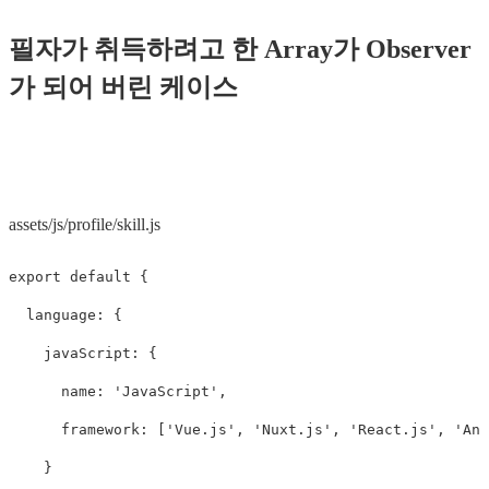
필자가 취득하려고 한 Array가 Observer
가 되어 버린 케이스
assets/js/profile/skill.js
export
default
{
language
:
{
javaScript
:
{
name
:
'
JavaScript
'
,
framework
:
[
'
Vue.js
'
,
'
Nuxt.js
'
,
'
React.js
'
,
'
Ang
}