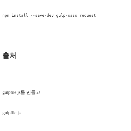
npm
install
--
save
-
dev
gulp
-
sass
request
출처
gulpfile.js를 만들고
gulpfile.js