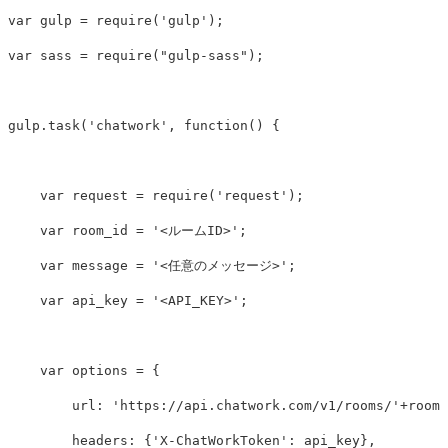
var
gulp
=
require
(
'gulp'
);
var
sass
=
require
(
"gulp-sass"
);
gulp
.
task
(
'chatwork'
,
function
()
{
var
request
=
require
(
'request'
);
var
room_id
=
'<ルームID>'
;
var
message
=
'<任意のメッセージ>'
;
var
api_key
=
'<API_KEY>'
;
var
options
=
{
url: 
'https://api.chatwork.com/v1/rooms/'
+
room_
headers: 
{
'X-ChatWorkToken'
:
api_key
},