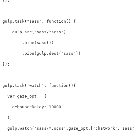
gulp
.
task
(
"sass"
,
function
()
{
gulp
.
src
(
"sass/*scss"
)
.
pipe
(
sass
())
.
pipe
(
gulp
.
dest
(
"sass"
));
});
gulp
.
task
(
'watch'
,
function
(){
var
gaze_opt
=
{
debounceDelay: 
10000
};
gulp
.
watch
(
'sass/*.scss'
,
gaze_opt
,[
'chatwork'
,
'sass'
]