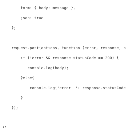
form: 
{
body: 
message
},
json: 
true
};
request
.
post
(
options
,
function
(
error
,
response
,
bo
if
(
!
error
&&
response
.
statusCode
==
200
)
{
console
.
log
(
body
);
}
else
{
console
.
log
(
'error: '
+
response
.
statusCode
)
}
});
});