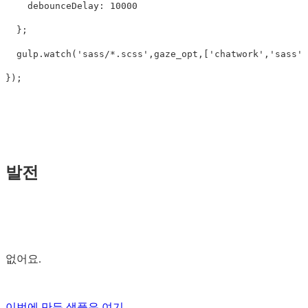
debounceDelay: 
10000
};
gulp
.
watch
(
'sass/*.scss'
,
gaze_opt
,[
'chatwork'
,
'sass'
]
});
발전
없어요.
이번에 만든 샘플은 여기