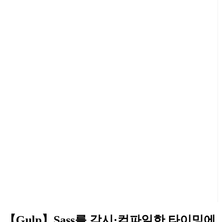
【Gulp】Sass를 감시·컴파일한 타이밍에