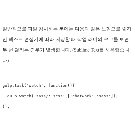
일반적으로 파일 감시하는 분에는 다음과 같은 느낌으로 좋지
만 텍스트 편집기에 따라 저장할 때 작업 러너의 로그를 보면
두 번 달리는 경우가 발생합니다. (Sublime Text를 사용했습니
다)
gulp
.
task
(
'watch'
,
function
(){
gulp
.
watch
(
'sass/*.scss'
,[
'chatwork'
,
'sass'
]);
});