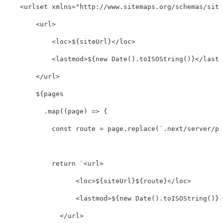
    <urlset xmlns="http://www.sitemaps.org/schemas/site
        <url>

            <loc>
${
siteUrl
}
</loc>            

            <lastmod>
${
new
Date
().
toISOString
()}
</lastm
        </url>

${
pages
.
map
((
page
)
=>
{
const
route
=
page
.
replace
(
`.next/server/pa
return
`<url>

                  <loc>
${
siteUrl
}${
route
}
</loc>

                  <lastmod>
${
new
Date
().
toISOString
()}
<
              </url>
