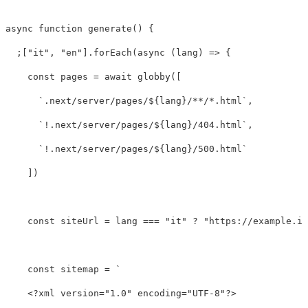
async
function
generate
()
{
;[
"
it
"
,
"
en
"
].
forEach
(
async
(
lang
)
=>
{
const
pages
=
await
globby
([
`.next/server/pages/
${
lang
}
/**/*.html`
,
`!.next/server/pages/
${
lang
}
/404.html`
,
`!.next/server/pages/
${
lang
}
/500.html`
])
const
siteUrl
=
lang
===
"
it
"
?
"
https://example.it
const
sitemap
=
`

    <?xml version="1.0" encoding="UTF-8"?>
