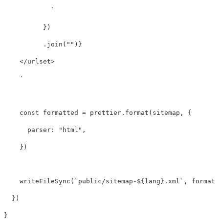
            `
})
.
join
(
""
)}
    </urlset>

    `
const
formatted
=
prettier
.
format
(
sitemap
,
{
parser
:
"
html
"
,
})
writeFileSync
(
`public/sitemap-
${
lang
}
.xml`
,
formatt
})
}