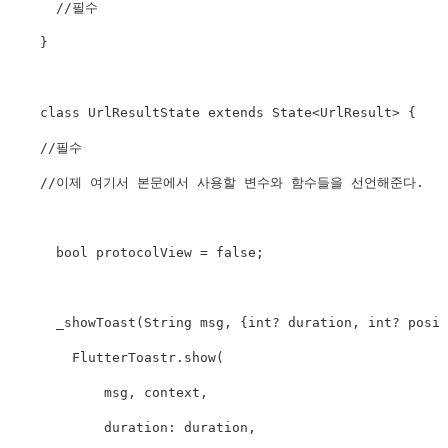
      //필수

    }

    class UrlResultState extends State
<
UrlResult
>
 {

    //필수

    //이제 여기서 본문에서 사용할 변수와 함수들을 선언해준다.

      bool protocolView = false;

      _showToast(String msg, {int? duration, int? posit
        FlutterToastr.show(

            msg, context,

            duration: duration,
