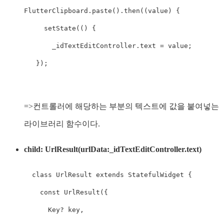
FlutterClipboard.paste().then((value) {

     setState(() {

       _idTextEditController.text = value;

   });

=>컨트롤러에 해당하는 부분의 텍스트에 값을 붙여넣는
라이브러리 함수이다.
child: UrlResult(urlData:_idTextEditController.text)
  class UrlResult extends StatefulWidget {

    const UrlResult({

      Key? key,
