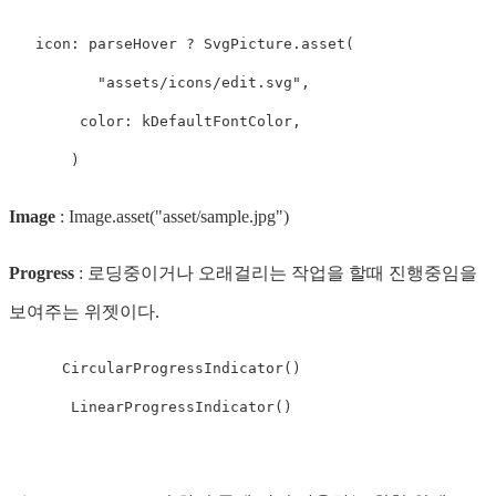
   icon: parseHover ? SvgPicture.asset(

          "assets/icons/edit.svg",

        color: kDefaultFontColor,

       )
Image
: Image.asset("asset/sample.jpg")
Progress
: 로딩중이거나 오래걸리는 작업을 할때 진행중임을
보여주는 위젯이다.
      CircularProgressIndicator()

       LinearProgressIndicator()
