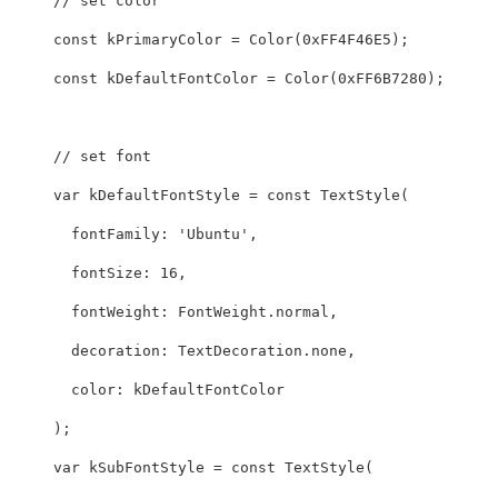
// set color

const kPrimaryColor = Color(0xFF4F46E5);

const kDefaultFontColor = Color(0xFF6B7280);

// set font

var kDefaultFontStyle = const TextStyle(

  fontFamily: 'Ubuntu',

  fontSize: 16,

  fontWeight: FontWeight.normal,

  decoration: TextDecoration.none,

  color: kDefaultFontColor

);

var kSubFontStyle = const TextStyle(
