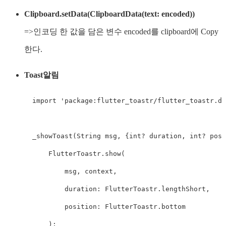
Clipboard.setData(ClipboardData(text: encoded))
=>인코딩 한 값을 담은 변수 encoded를 clipboard에 Copy
한다.
Toast알림
  import 'package:flutter_toastr/flutter_toastr.da
  _showToast(String msg, {int? duration, int? posi
      FlutterToastr.show(

          msg, context,

          duration: FlutterToastr.lengthShort,

          position: FlutterToastr.bottom

      );
