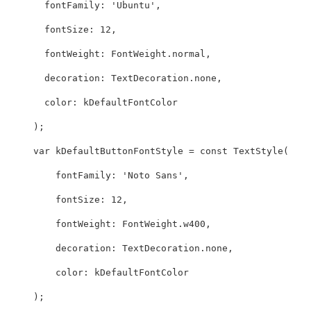
  fontFamily: 'Ubuntu',

  fontSize: 12,

  fontWeight: FontWeight.normal,

  decoration: TextDecoration.none,

  color: kDefaultFontColor

);

var kDefaultButtonFontStyle = const TextStyle(

    fontFamily: 'Noto Sans',

    fontSize: 12,

    fontWeight: FontWeight.w400,

    decoration: TextDecoration.none,

    color: kDefaultFontColor

);