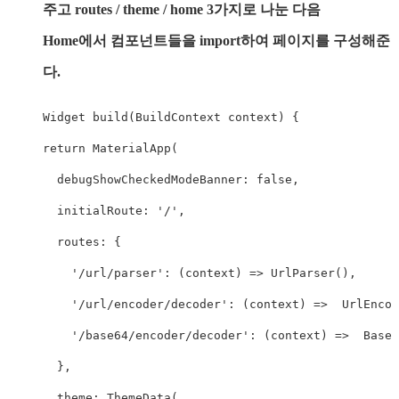
주고 routes / theme / home 3가지로 나눈 다음
Home에서 컴포넌트들을 import하여 페이지를 구성해준
다.
Widget build(BuildContext context) {

return MaterialApp(

  debugShowCheckedModeBanner: false,

  initialRoute: '/',

  routes: {

    '/url/parser': (context) => UrlParser(),

    '/url/encoder/decoder': (context) =>  UrlEncod
    '/base64/encoder/decoder': (context) =>  Base6
  },

  theme: ThemeData(
