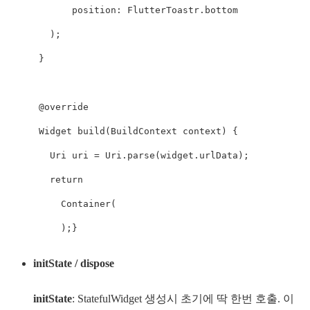
            position: FlutterToastr.bottom

        );

      }

      @override

      Widget build(BuildContext context) {

        Uri uri = Uri.parse(widget.urlData);

        return

          Container(

          );}
initState / dispose
initState
: StatefulWidget 생성시 초기에 딱 한번 호출. 이