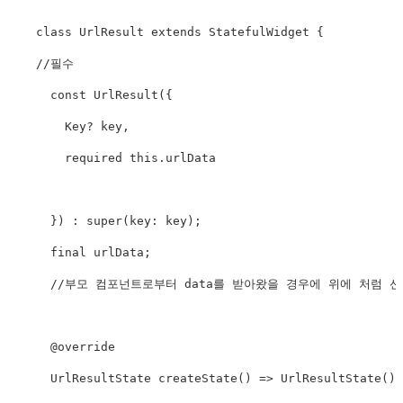
    class UrlResult extends StatefulWidget {

    //필수

      const UrlResult({

        Key? key,

        required this.urlData

      }) : super(key: key);

      final urlData;

      //부모 컴포넌트로부터 data를 받아왔을 경우에 위에 처럼 선
      @override

      UrlResultState createState() => UrlResultState();
