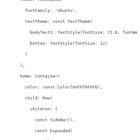
    fontFamily: 'Ubuntu',

    textTheme: const TextTheme(

      bodyText1: TextStyle(fontSize: 72.0, fontWei
      button: TextStyle(fontSize: 12)

    )

  ),

  home: Container(

    color: const Color(0xFFF6F6F6),

    child: Row(

      children: [

        const SideBar(),

        const Expanded(
