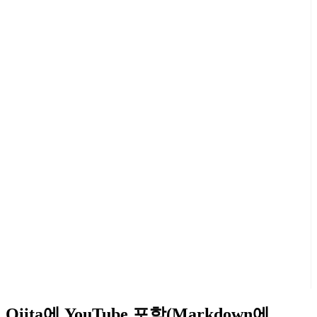
Qiita에 YouTube 포함(Markdown에