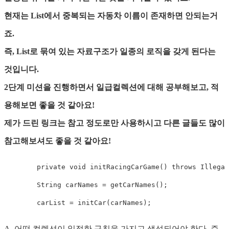
현재는 List에서 중복되는 자동차 이름이 존재하면 안되는거
죠.
즉, List로 묶여 있는 자료구조가 일종의 로직을 갖게 된다는
것입니다.
2단계 미션을 진행하면서 일급컬렉션에 대해 공부해보고, 적
용해보면 좋을 것 같아요!
제가 드린 링크는 참고 정도로만 사용하시고 다른 글들도 많이
참고해보셔도 좋을 것 같아요!
private
void
initRacingCarGame
(
)
throws
Illegal
String
 carNames 
=
getCarNames
(
)
;
        carList 
=
initCar
(
carNames
)
;
A. 어떤 컬렉션이 일정한 규칙을 가지고 생성되어야 한다. 즉,