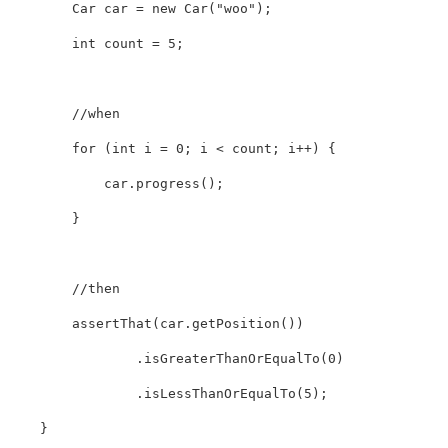
Car
 car 
=
new
Car
(
"woo"
)
;
int
 count 
=
5
;
//when
for
(
int
 i 
=
0
;
 i 
<
 count
;
 i
++
)
{
            car
.
progress
(
)
;
}
//then
assertThat
(
car
.
getPosition
(
)
)
.
isGreaterThanOrEqualTo
(
0
)
.
isLessThanOrEqualTo
(
5
)
;
}