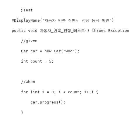
@Test
@DisplayName
(
"자동차 반복 진행시 정상 동작 확인"
)
public
void
 자동차_반복_진행_테스트
(
)
throws
Exception
//given
Car
 car 
=
new
Car
(
"woo"
)
;
int
 count 
=
5
;
//when
for
(
int
 i 
=
0
;
 i 
<
 count
;
 i
++
)
{
            car
.
progress
(
)
;
}