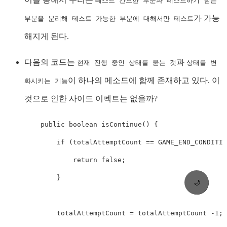
테스트 간으한 부분과 테스트하기 힘든
가 가능
부분을 분리해 테스트 가능한 부분에 대해서만 테스트
해지게 된다.
다음의 코드는
과
현재 진행 중인 상태를 묻는 것
상태를 변
이 하나의 메소드에 함께 존재하고 있다. 이
화시키는 기능
것으로 인한 사이드 이펙트는 없을까?
public
boolean
isContinue
(
)
{
if
(
totalAttemptCount 
==
 GAME_END_CONDITIO
return
false
;
}
🌙
        totalAttemptCount 
=
 totalAttemptCount 
-
1
;