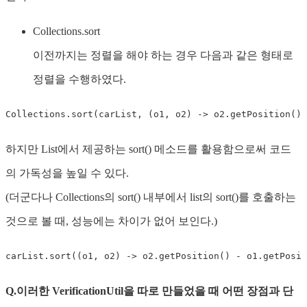
Collections.sort
이전까지는 정렬을 해야 하는 경우 다음과 같은 형태로
정렬을 수행하였다.
Collections
.
sort
(
carList
,
(
o1
,
 o2
)
->
 o2
.
getPosition
(
)
하지만 List에서 제공하는 sort() 메소드를 활용함으로써 코드
의 가독성을 높일 수 있다.
(더군다나 Collections의 sort() 내부에서 list의 sort()를 호출하는
것으로 볼 때, 성능에는 차이가 없어 보인다.)
carList
.
sort
(
(
o1
,
 o2
)
->
 o2
.
getPosition
(
)
-
 o1
.
getPosit
Q.이러한 VerificationUtil을 따로 만들었을 때 어떤 장점과 단