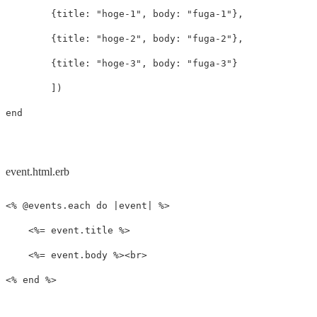
{
title: 
"hoge-1"
,
body: 
"fuga-1"
},
{
title: 
"hoge-2"
,
body: 
"fuga-2"
},
{
title: 
"hoge-3"
,
body: 
"fuga-3"
}
])
end
event.html.erb
<% @events.each do |event| %>

    <%= event.title %>

    <%= event.body %><br>
