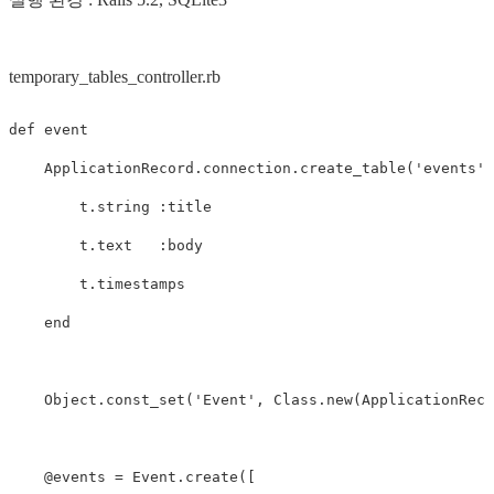
temporary_tables_controller.rb
def
event
ApplicationRecord
.
connection
.
create_table
(
'events'
,
t
.
string
:title
t
.
text
:body
t
.
timestamps
end
Object
.
const_set
(
'Event'
,
Class
.
new
(
ApplicationReco
@events
=
Event
.
create
([