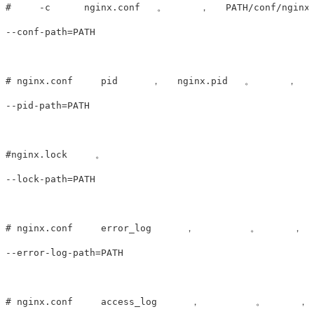
#     -c      nginx.conf   。      ，   PATH/conf/nginx.
--conf-path=PATH

# nginx.conf     pid      ，   nginx.pid   。      ，   
--pid-path=PATH

#nginx.lock     。

--lock-path=PATH

# nginx.conf     error_log      ，          。      ，  
--error-log-path=PATH

# nginx.conf     access_log      ，          。      ， 