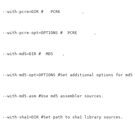
--with-pcre=DIR #   PCRE         。

--with-pcre-opt=OPTIONS #  PCRE       。

--with-md5=DIR #  MD5    。

--with-md5-opt=OPTIONS #Set additional options for md5 
--with-md5-asm #Use md5 assembler sources.

--with-sha1=DIR #Set path to sha1 library sources.
