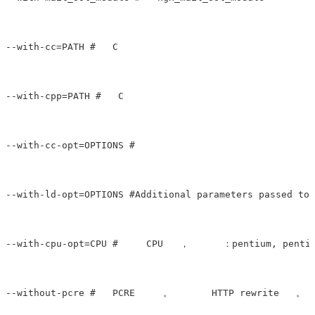
--with-cc=PATH #   C       

--with-cpp=PATH #   C        

--with-cc-opt=OPTIONS #

--with-ld-opt=OPTIONS #Additional parameters passed to 
--with-cpu-opt=CPU #     CPU   ，      ：pentium, pentiu
--without-pcre #   PCRE     。       HTTP rewrite   。  