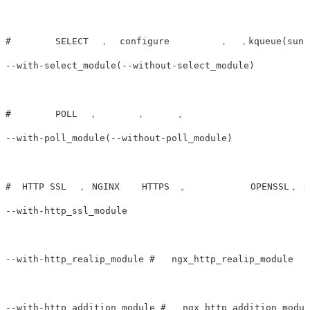
#        SELECT  ，  configure         ，  ，kqueue(sun 
--with-select_module(--without-select_module) 

#        POLL  ，       ，      。

--with-poll_module(--without-poll_module)

#  HTTP SSL  ， NGINX    HTTPS  。           OPENSSL， DE
--with-http_ssl_module

--with-http_realip_module #   ngx_http_realip_module

--with-http_addition_module #   ngx_http_addition_modul