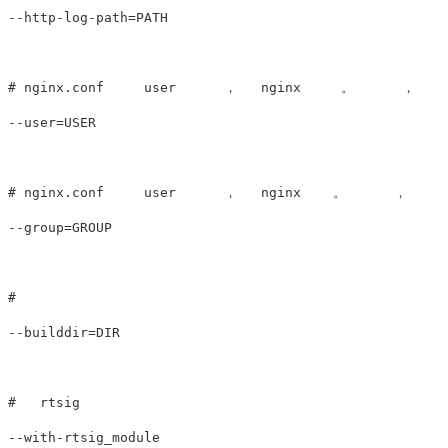
--http-log-path=PATH

# nginx.conf     user      ，   nginx     。      ，    
--user=USER

# nginx.conf     user      ，   nginx    。      ，    n
--group=GROUP

#       

--builddir=DIR

#   rtsig   

--with-rtsig_module
