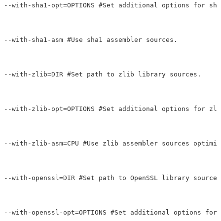
--with-sha1-opt=OPTIONS #Set additional options for sha
--with-sha1-asm #Use sha1 assembler sources.

--with-zlib=DIR #Set path to zlib library sources.

--with-zlib-opt=OPTIONS #Set additional options for zli
--with-zlib-asm=CPU #Use zlib assembler sources optimiz
--with-openssl=DIR #Set path to OpenSSL library sources

--with-openssl-opt=OPTIONS #Set additional options for 