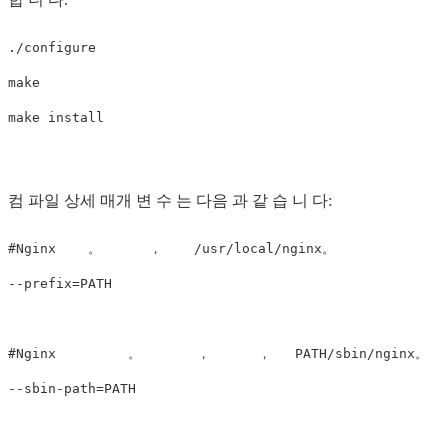
./configure

make

make install
컴 파일 상세 매개 변 수 는 다음 과 같 습 니 다:
#Nginx    。      ，    /usr/local/nginx。

--prefix=PATH      

#Nginx         。       ，      ，   PATH/sbin/nginx。   
--sbin-path=PATH
