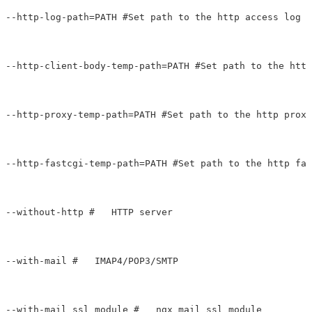
--http-log-path=PATH #Set path to the http access log

--http-client-body-temp-path=PATH #Set path to the http
--http-proxy-temp-path=PATH #Set path to the http proxy
--http-fastcgi-temp-path=PATH #Set path to the http fas
--without-http #   HTTP server

--with-mail #   IMAP4/POP3/SMTP     

--with-mail_ssl_module #   ngx_mail_ssl_module
