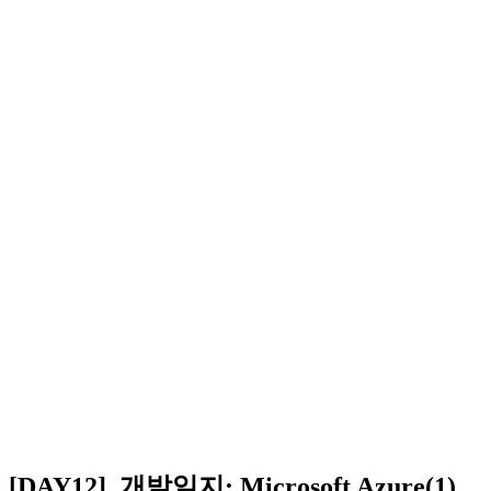
[DAY12]_개발일지: Microsoft Azure(1)