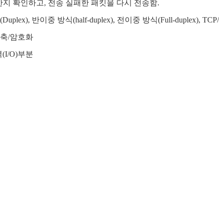
이 유효한지 확인하고, 전송 실패한 패킷을 다시 전송함.
), 반이중 방식(half-duplex), 전이중 방식(Full-duplex)
압축/암호화
I/O)부분