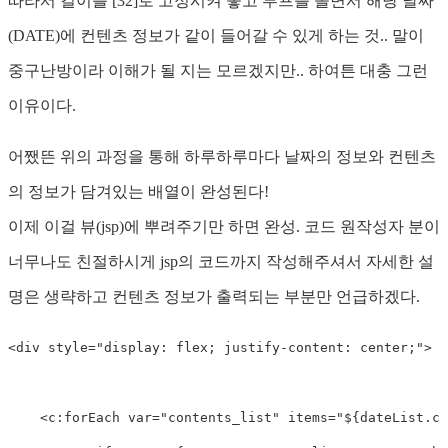
따라서 길이를 [32]로 고정시켜 놓고 루프를 돌면서 해당 날짜
(DATE)에 컨텐츠 정보가 같이 들어갈 수 있게 하는 것.. 말이
중구난방이라 이해가 될 지는 모르겠지만.. 하여튼 대충 그런
이유이다.
어쨌뜬 위의 과정을 통해 하루하루마다 날짜의 정보와 컨텐츠
의 정보가 담겨있는 배열이 완성된다!
이제 이걸 뷰(jsp)에 뿌려주기만 하면 완성. 코드 원작성자 분이
너무나도 친절하시게 jsp의 코드까지 작성해주셔서 자세한 설
명은 생략하고 컨텐츠 정보가 출력되는 부분만 언급하겠다.
<
div
style
="
display
:
 flex
;
justify-content
:
 center
;
"
>
<
c:
forEach
var
=
"
contents_list
"
items
=
"
${dateList.co