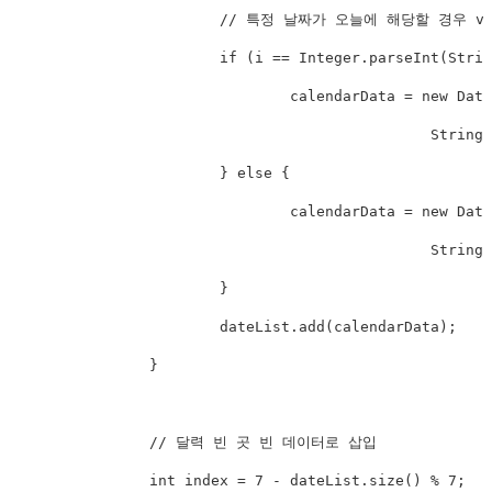
			// 특정 날짜가 오늘에 해당할 경우 value에 'today'라는 값을 넣어준다.

			if (i == Integer.parseInt(String.valueOf(today_info.get("today")))) {

				calendarData = new DateUtil(String.valueOf(dateData.getYear()), String.valueOf(dateData.getMonth()),

						String.valueOf(i), "today", contents_data_arr3);

			} else {

				calendarData = new DateUtil(String.valueOf(dateData.getYear()), String.valueOf(dateData.getMonth()),

						String.valueOf(i), "normal_date", contents_data_arr3);

			}

			dateList.add(calendarData);

		}

		// 달력 빈 곳 빈 데이터로 삽입

		int index = 7 - dateList.size() % 7;
