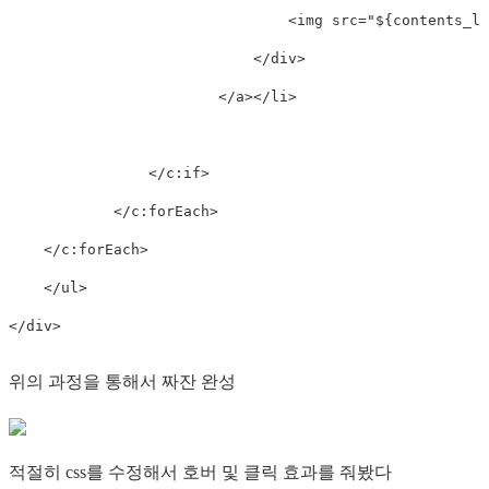
<
img
src
=
"
${contents_li
</
div
>
</
a
>
</
li
>
</
c:
if
>
</
c:
forEach
>
</
c:
forEach
>
</
ul
>
</
div
>
위의 과정을 통해서 짜잔 완성
적절히 css를 수정해서 호버 및 클릭 효과를 줘봤다