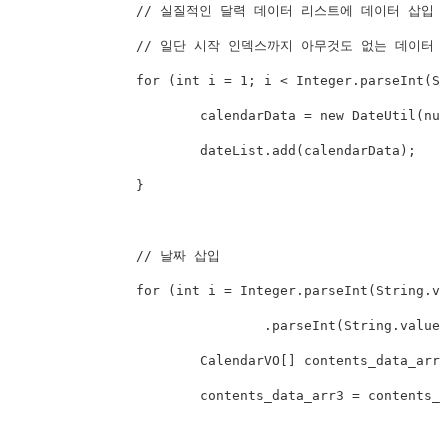
		// 실질적인 달력 데이터 리스트에 데이터 삽입 시작

		// 일단 시작 인덱스까지 아무것도 없는 데이터 삽입

		for (int i = 1; i < Integer.parseInt(String.valueOf(today_info.get("start"))); i++) {

			calendarData = new DateUtil(null, null, null, null, null);

			dateList.add(calendarData);

		}

		// 날짜 삽입

		for (int i = Integer.parseInt(String.valueOf(today_info.get("startDay"))); i <= Integer

				.parseInt(String.valueOf(today_info.get("endDay"))); i++) {

			CalendarVO[] contents_data_arr3 = new CalendarVO[4];

			contents_data_arr3 = contents_data_arr[i];
