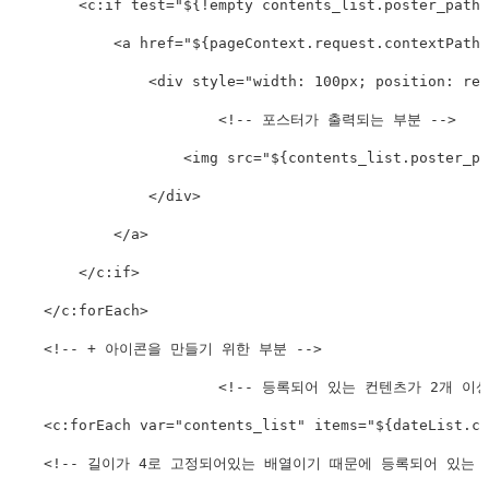
<
c:
if
test
=
"
${!empty contents_list.poster_path 
<
a
href
=
"
${pageContext.request.contextPath}
<
div
style
="
width
:
 100px
;
position
:
 rel
<!-- 포스터가 출력되는 부분 -->
<
img
src
=
"
${contents_list.poster_pa
</
div
>
</
a
>
</
c:
if
>
</
c:
forEach
>
<!-- + 아이콘을 만들기 위한 부분 -->
<!-- 등록되어 있는 컨텐츠가 2개 이상
<
c:
forEach
var
=
"
contents_list
"
items
=
"
${dateList.co
<!-- 길이가 4로 고정되어있는 배열이기 때문에 등록되어 있는