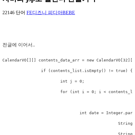
22146 단어
FE
디즈니 피디아
BE
BE
전글에 이어서..
CalendarVO[][] contents_data_arr = new CalendarVO[32][4
		if (contents_list.isEmpty() != true) {

			int j = 0;

			for (int i = 0; i < contents_list.size(); i++) {

				int date = Integer.parseInt(String.valueOf(contents_list.get(i).getCustom_date()).substring(

						String.valueOf(contents_list.get(i).getCustom_date()).length() - 2,

						String.valueOf(contents_list.get(i).getCustom_date()).length()));
