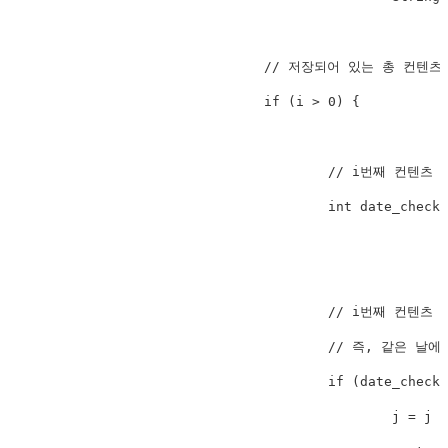
				// 저장되어 있는 총 컨텐츠 갯수가 1개가 넘을 경우

				if (i > 0) {

					// i번째 컨텐츠 등록 날짜와 i-1번째 컨텐츠 등록 날짜를 비교

					int date_check = Integer.parseInt(String.valueOf(contents_list.get(i - 1).getCustom_date())

							.substring(String.valueOf(contents_list.get(i - 1).getCustom_date()).length() - 2
									String.valueOf(contents_list.get(i - 1).getCustom_d
					// i번째 컨텐츠 등록 날짜와 i-1번째 컨텐츠 등록 날짜가 같을 경우

					// 즉, 같은 날에 등록된 컨텐츠 갯수가 1개 이상일 경우

					if (date_check == date) {

						j = j + 1;
