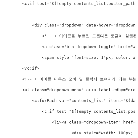
<
c:
if
test
=
"
${!empty contents_list.poster_path 
<
div
class
=
"
dropdown
"
data-hover
=
"
dropdown
"
<!-- + 아이콘을 누르면 드롭다운 토글이 실행된다
<
a
class
=
"
btn dropdown-toggle
"
href
=
"
#
"
<
span
style
="
font-size
:
 14px
;
color
:
 #7
</
c:
if
>
<!-- + 아이콘 마우스 오버 및 클릭시 보여지게 되는 부분 
<
ul
class
=
"
dropdown-menu
"
aria-labelledby
=
"
drop
<
c:
forEach
var
=
"
contents_list
"
items
=
"
${dat
<
c:
if
test
=
"
${!empty contents_list.post
<
li
>
<
a
class
=
"
dropdown-item
"
href
=
"
<
div
style
="
width
:
 100px
;
p