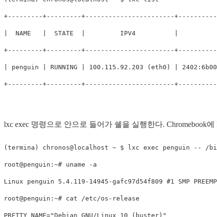
+---------+---------+-----------------------+----------
|  NAME   |  STATE  |         IPV4          |          
+---------+---------+-----------------------+----------
| penguin | RUNNING | 100.115.92.203 
(
eth0
)
 | 2402:6b00
lxc exec 명령으로 안으로 들어가 쉘을 실행한다. Chromeb
(
termina
)
 chronos@localhost ~ 
$ 
lxc 
exec 
penguin 
--
 /bi
root@penguin:~# 
uname
-a
Linux penguin 5.4.119-14945-gafc97d54f809 
#1 SMP PREEMP
root@penguin:~# 
cat
PRETTY_NAME
=
"Debian GNU/Linux 10 (buster)"