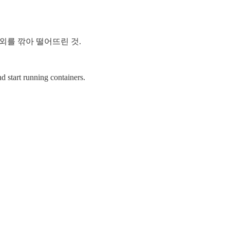
이외를 깎아 떨어뜨린 것.
d start running containers.