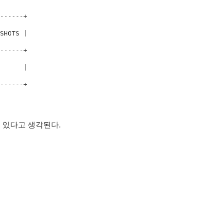
------+

SHOTS |

------+

      |

고 있다고 생각된다.