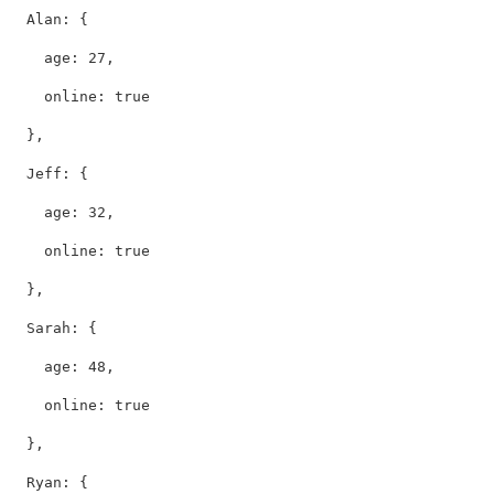
Alan
:
{
age
:
27
,
online
:
true
},
Jeff
:
{
age
:
32
,
online
:
true
},
Sarah
:
{
age
:
48
,
online
:
true
},
Ryan
:
{