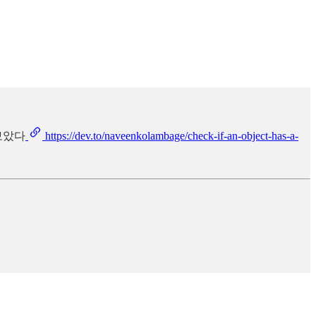
 보았다
https://dev.to/naveenkolambage/check-if-an-object-has-a-