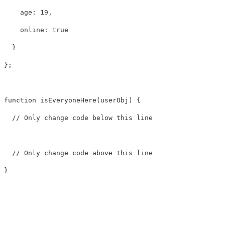
age
:
19
,
online
:
true
}
};
function
isEveryoneHere
(
userObj
)
{
// Only change code below this line
// Only change code above this line
}