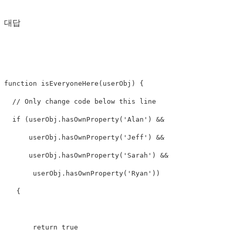
대답
function
isEveryoneHere
(
userObj
)
{
// Only change code below this line
if
(
userObj
.
hasOwnProperty
(
'
Alan
'
)
&&
userObj
.
hasOwnProperty
(
'
Jeff
'
)
&&
userObj
.
hasOwnProperty
(
'
Sarah
'
)
&&
userObj
.
hasOwnProperty
(
'
Ryan
'
))
{
return
true