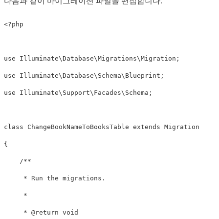
다음과 같이 마이그레이션 파일을 편집합니다.
<?php
use
Illuminate\Database\Migrations\Migration
;
use
Illuminate\Database\Schema\Blueprint
;
use
Illuminate\Support\Facades\Schema
;
class
ChangeBookNameToBooksTable
extends
Migration
{
/**

     * Run the migrations.

     *

     * @return void
