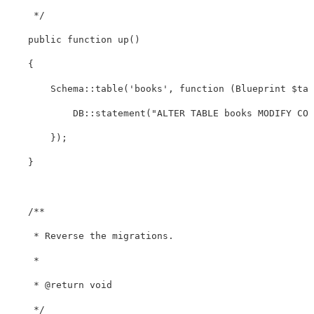
     */
public
function
up
()
{
Schema
::
table
(
'books'
,
function
(
Blueprint
$tab
DB
::
statement
(
"ALTER TABLE books MODIFY COL
});
}
/**

     * Reverse the migrations.

     *

     * @return void

     */