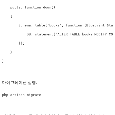
public
function
down
()
{
Schema
::
table
(
'books'
,
function
(
Blueprint
$tab
DB
::
statement
(
"ALTER TABLE books MODIFY COL
});
}
}
마이그레이션 실행.