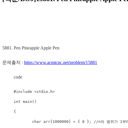
Pen Pineapple Apple Pen
문제출처 :
https://www.acmicpc.net/problem/15881
code
#include 
<
stdio.h
>
int main()

{

	char arr[1000000] = { 0 }; //n의 범위가 1부터 1000000까지라서
