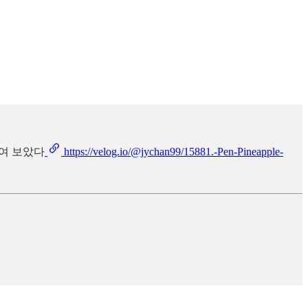
릭하여 보았다
https://velog.io/@jychan99/15881.-Pen-Pineapple-