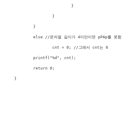
                        }            

		}

	}

	else //문자열 길이가 4미만이면 pPAp를 못함

		cnt = 0; //그래서 cnt는 0

	printf("%d", cnt);

	return 0;

}