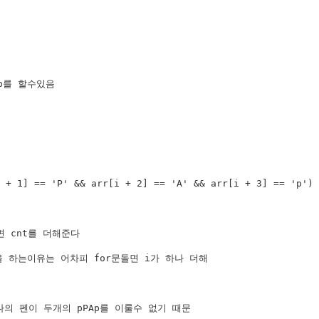
 i+3을 하는이유는 어차피 for문돌면 i가 하나 더해

면 하나의 펜이 두개의 pPAp를 이룰수 없기 때문
