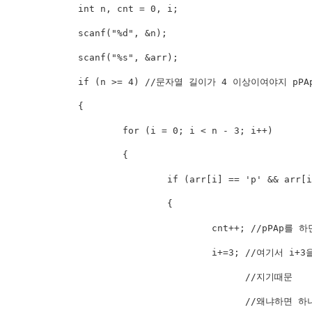
	int n, cnt = 0, i;

	scanf("%d", &n);

	scanf("%s", &arr);

	if (n >= 4) //문자열 길이가 4 이상이여야지 pPAp를 할수있음

	{

		for (i = 0; i < n - 3; i++)

		{

			if (arr[i] == 'p' && arr[i + 1] == 'P' && arr[i + 2] == 'A' && arr[i + 3] == 'p')

			{

				cnt++; //pPAp를 하면 cnt를 더해준다

                                i+=3; //여기서
                                      //지기때문

                                      //왜냐하