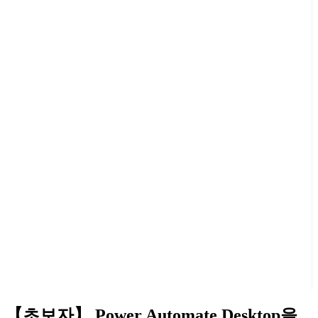
【초보자】 Power Automate Desktop을