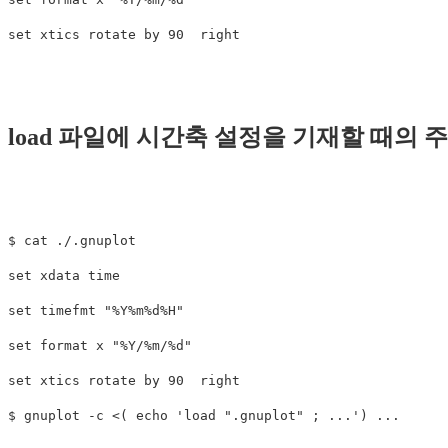
load 파일에 시간축 설정을 기재할 때의 
$ cat ./.gnuplot

set xdata time

set timefmt "%Y%m%d%H"

set format x "%Y/%m/%d"

set xtics rotate by 90  right
