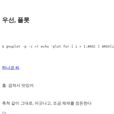
우선, 플롯
하나코 씨
흠. 겹쳐서 맛있어.
축척 같이 그대로, 어긋나고, 조금 체재를 정돈한다