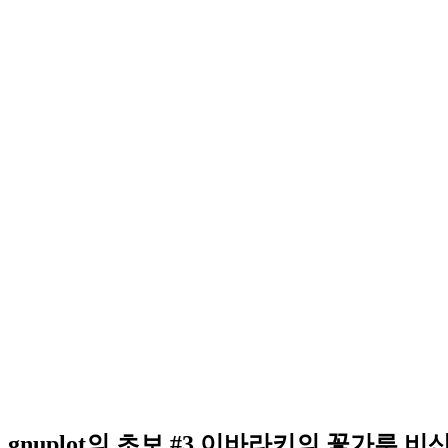
gnuplot의 초보 #3 이바라키의 꽃가루 비