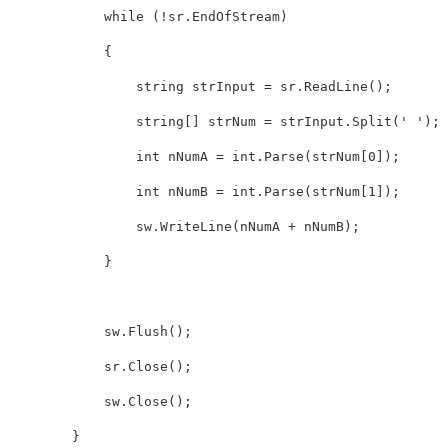
            while (!sr.EndOfStream)

            {

                string strInput = sr.ReadLine();

                string[] strNum = strInput.Split(' ');

                int nNumA = int.Parse(strNum[0]);

                int nNumB = int.Parse(strNum[1]);

                sw.WriteLine(nNumA + nNumB);

            }

            sw.Flush();

            sr.Close();

            sw.Close();

        }
