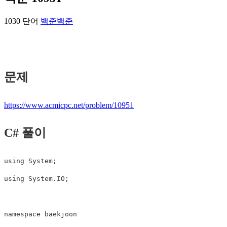
1030 단어
백준
백준
문제
https://www.acmicpc.net/problem/10951
C# 풀이
using System;

using System.IO;

namespace baekjoon
