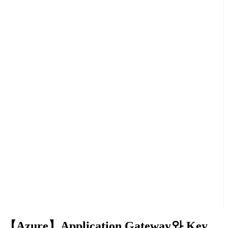
【Azure】Application Gateway와 Key