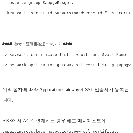
--resource-group
$appgwResgp
\
--key-vault-secret-id
$unversionedSecretId
# ssl certif
#### 参考：証明書確認コマンド ####
az keyvault certificate list 
--vault-name
$vaultName
az network application-gateway ssl-cert list 
-g
$appgwR
위의 절차에 따라 Application Gateway에 SSL 인증서가 등록됩
니다.
AKS에서 AGIC 연계하는 경우 배포 매니페스트에
appgw.ingress.kubernetes.io/appgw-ssl-certificate: