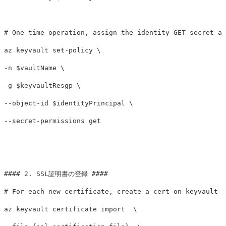
# One time operation, assign the identity GET secret ac
az keyvault set-policy 
\
-n
$vaultName
\
-g
$keyvaultResgp
\
--object-id
$identityPrincipal
\
--secret-permissions
 get

#### 2. SSL証明書の登録 ####
# For each new certificate, create a cert on keyvault a
az keyvault certificate import  
\