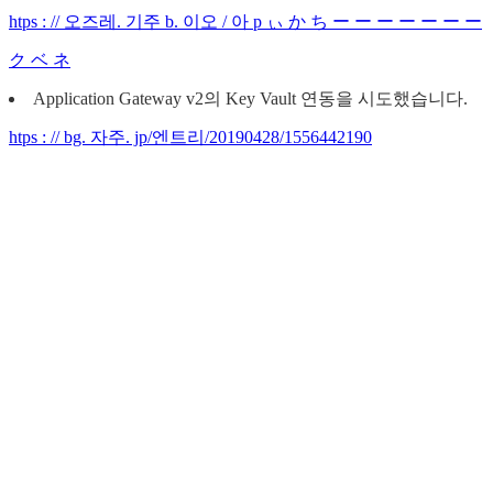
htps : // 오즈레. 기주 b. 이오 / 아 p ぃ か ち ー ー ー ー ー ー ー
ク ベ ネ
Application Gateway v2의 Key Vault 연동을 시도했습니다.
htps : // bg. 자주. jp/엔트리/20190428/1556442190