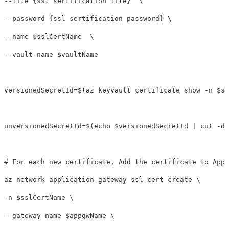
--file
{
ssl sertification file
}
\
--password
{
ssl sertification password
}
\
--name
$sslCertName
\
--vault-name
$vaultName
versionedSecretId
=
$(
az keyvault certificate show 
-n
$ss
unversionedSecretId
=
$(
echo
$versionedSecretId
 | 
cut
-d
'
# For each new certificate, Add the certificate to AppG
az network application-gateway ssl-cert create 
\
-n
$sslCertName
\
--gateway-name
$appgwName
\