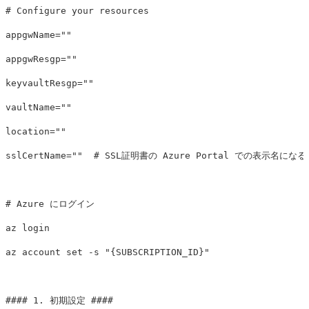
# Configure your resources
appgwName
=
""
appgwResgp
=
""
keyvaultResgp
=
""
vaultName
=
""
location
=
""
sslCertName
=
""
# SSL証明書の Azure Portal での表示名になる
# Azure にログイン
az login

az account 
set
-s
"{SUBSCRIPTION_ID}"
#### 1. 初期設定 ####