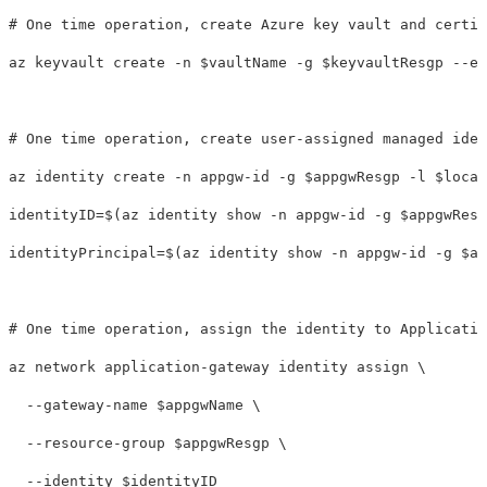
# One time operation, create Azure key vault and certif
az keyvault create 
-n
$vaultName
-g
$keyvaultResgp
--en
# One time operation, create user-assigned managed iden
az identity create 
-n
 appgw-id 
-g
$appgwResgp
-l
$locat
identityID
=
$(
az identity show 
-n
 appgw-id 
-g
$appgwResg
identityPrincipal
=
$(
az identity show 
-n
 appgw-id 
-g
$ap
# One time operation, assign the identity to Applicatio
az network application-gateway identity assign 
\
--gateway-name
$appgwName
\
--resource-group
$appgwResgp
\
--identity
$identityID