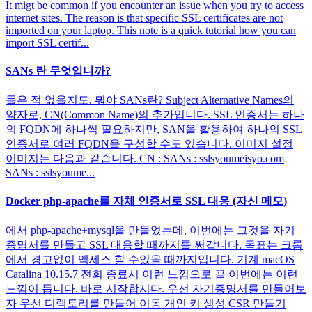
It migt be common if you encounter an issue when you try to access
internet sites. The reason is that specific SSL certificates are not
imported on your laptop. This note is a quick tutorial how you can
import SSL certif...
SANs 란 무엇입니까?
들은 적 없을지도. 뭐야 SANs란? Subject Alternative Names의
약자로, CN(Common Name)의 추가입니다. SSL 인증서는 하나
의 FQDN에 하나씩 필요하지만, SAN을 활용하여 하나의 SSL
인증서로 여러 FQDN을 구성할 수도 있습니다. 이미지 설정
이미지는 다음과 같습니다. CN : SANs : sslsyoumeisyo.com
SANs : sslsyoume...
Docker php-apache를 자체 인증서로 SSL 대응 (자신 메모)
에서 php-apache+mysql을 만들었는데, 이번에는 그것을 자기
증명서를 만들고 SSL 대응할 때까지를 써갑니다. 목표는 크롬
에서 경고없이 액세스 할 수있을 때까지입니다. 기계 macOS
Catalina 10.15.7 전회 종료시 이런 느낌으로 끝 이번에는 이런
느낌이 듭니다. 바로 시작합시다. 우선 자기증명서를 만들어보
자 우선 디렉토리를 만들어 이동 개인 키 생성 CSR 만들기