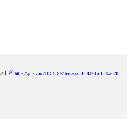
았다
https://qiita.com/HRK_SE/items/aa3f8d83935c1c4b2028