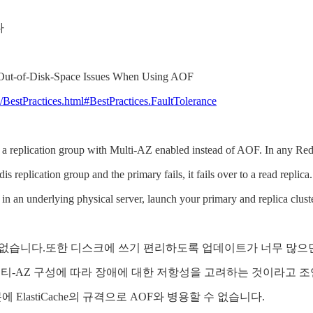
다
 Out-of-Disk-Space Issues When Using AOF
BestPractices.html#BestPractices.FaultTolerance
 replication group with Multi-AZ enabled instead of AOF. In any Redis re
s replication group and the primary fails, it fails over to a read replica
in an underlying physical server, launch your primary and replica clust
 없습니다.또한 디스크에 쓰기 편리하도록 업데이트가 너무 많으
멀티-AZ 구성에 따라 장애에 대한 저항성을 고려하는 것이라고 조
lastiCache의 규격으로 AOF와 병용할 수 없습니다.