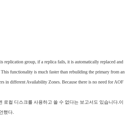
plication group, if a replica fails, it is automatically replaced and
. This functionality is much faster than rebuilding the primary from an
ers in different Availability Zones. Because there is no need for AOF
면 로컬 디스크를 사용하고 쓸 수 없다는 보고서도 있습니다.이
언했다.