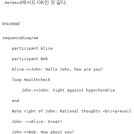
에서도 OK인 것 같다.
.mermaid
test.mmd
sequenceDiagram

    participant Alice

    participant Bob

    Alice->>John: Hello John, how are you?

    loop Healthcheck

        John->>John: Fight against hypochondria

    end

    Note right of John: Rational thoughts <br/>prevail!

    John-->>Alice: Great!

    John->>Bob: How about you?
