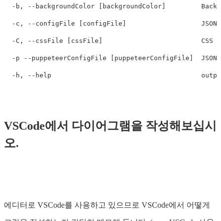
-b
, 
--backgroundColor
[
backgroundColor]         Backg
-c
, 
--configFile
[
configFile]                   JSON 
-C
, 
--cssFile
[
cssFile]                         CSS f
-p
--puppeteerConfigFile
[
puppeteerConfigFile]  JSON 
-h
, 
--help
VSCode에서 다이어그램을 작성해보십시
오.
에디터로 VSCode를 사용하고 있으므로 VSCode에서 어떻게