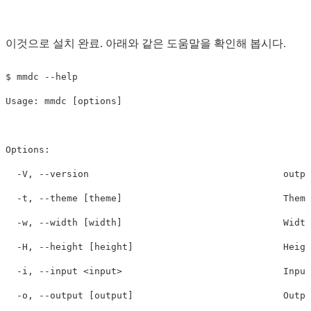
이것으로 설치 완료. 아래와 같은 도움말을 확인해 봅시다.
$ 
mmdc 
--help
Usage: mmdc 
[
options]

Options:

-V
, 
--version
                                   outpu
-t
, 
--theme
[
theme]                             Theme
-w
, 
--width
[
width]                             Widt
-H
, 
--height
[
height]                           Heig
-i
, 
--input
 <input>                             Input
-o
, 
--output
[
output]                           Outpu