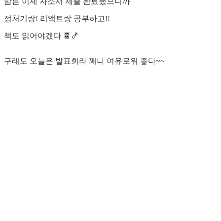
암튼 이제 자소서 제출 완료했으니까
정처기랑! 리액트랑 공부하고!!
책도 읽어야겠다 🍫🍤
구래도 오늘은 발표회라 꽤나 여유로워 좋다~~