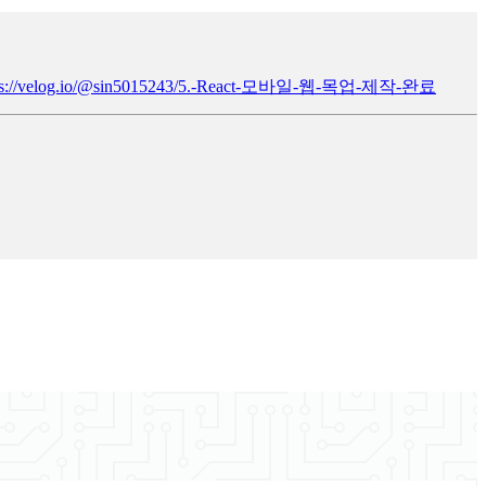
ps://velog.io/@sin5015243/5.-React-모바일-웹-목업-제작-완료