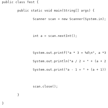
public
class
Test
{
public
static
void
main
(
String
[
]
 args
)
{
Scanner
 scan 
=
new
Scanner
(
System
.
in
)
;
int
 a 
=
 scan
.
nextInt
(
)
;
System
.
out
.
printf
(
"a * 3 = %d\n"
,
 a 
*
3
System
.
out
.
println
(
"a / 2 = "
+
(
a 
+
2
)
System
.
out
.
print
(
"a - 1 = "
+
(
a 
+
1
)
)
;
		scan
.
close
(
)
;
}
}