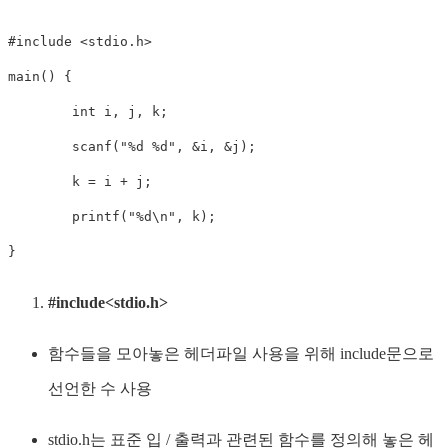
#
include
<stdio.h>
main
(
)
{
int
 i
,
 j
,
 k
;
scanf
(
"%d %d"
,
&
i
,
&
j
)
;
	k 
=
 i 
+
 j
;
printf
(
"%d\n"
,
 k
)
;
}
#include<stdio.h>
함수들을 모아놓은 헤더파일 사용을 위해 include문으로
선언한 수 사용
stdio.h는 표준 입 / 출력과 관련된 함수를 정의해 놓은 헤