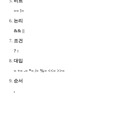
비트
== !=
논리
&& ||
조건
? :
대입
= += -= *= /= %= <<= >>=
순서
,