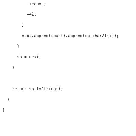
++
count
;
++
i
;
}
next
.
append
(
count
).
append
(
sb
.
charAt
(
i
));
}
sb
=
next
;
}
return
sb
.
toString
();
}
}