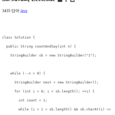
3435 단어
java
class
Solution
{
public
String
countAndSay
(
int
n
)
{
StringBuilder
sb
=
new
StringBuilder
(
"1"
);
while
(--
n
>
0
)
{
StringBuilder
next
=
new
StringBuilder
();
for
(
int
i
=
0
;
i
<
sb
.
length
();
++
i
)
{
int
count
=
1
;
while
(
i
+
1
<
sb
.
length
()
&&
sb
.
charAt
(
i
)
==
s