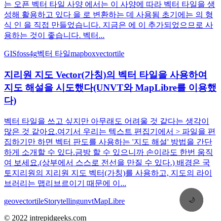
는 오픈 벡터 타일 사양 에서는 이 사양에 따라 벡터 타일을 생
성해 활용하고 있다 을 로 변환하는 데 사용됨 초기에는 의 형
식 인 을 직접 만들었습니다. 지금은 에 이 추가되었으므로 사
용하는 것이 좋습니다. 벡터...
GIS
foss4g
벡터 타일
mapbox
vectortile
지리원 지도 Vector(가칭)의 벡터 타일을 사용하여
지도 해설을 시도했다(UNVT와 MapLibre를 이용했
다)
벡터 타일을 쓰고 싶지만 아무래도 어려울 것 같다는 생각이
많은 것 같아요.여기서 우리는 텍스트 편집기에서 > 파일을 편
집하기만 하면 벡터 판도를 사용하는 '지도 해설' 방법을 간단
하게 소개할 수 있다.금방 할 수 있으니까 손이라도 한번 움직
여 보세요.(상부에서 스스로 전선을 만질 수 있다.) 배경은 국
토지리원의 지리원 지도 벡터(가칭)를 사용하고, 지도의 라이
브러리는 맵리브르이기 때문에 이...
🌙
geo
vectortile
Storytelling
unvt
MapLibre
© 2022 intrepidgeeks.com