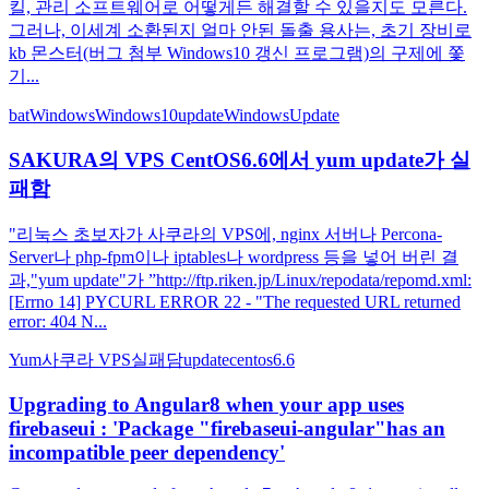
킬, 관리 소프트웨어로 어떻게든 해결할 수 있을지도 모른다.
그러나, 이세계 소환된지 얼마 안된 돌출 용사는, 초기 장비로
kb 몬스터(버그 첨부 Windows10 갱신 프로그램)의 구제에 쫓
기...
bat
Windows
Windows10
update
WindowsUpdate
SAKURA의 VPS CentOS6.6에서 yum update가 실
패함
"리눅스 초보자가 사쿠라의 VPS에, nginx 서버나 Percona-
Server나 php-fpm이나 iptables나 wordpress 등을 넣어 버린 결
과,"yum update"가 ”http://ftp.riken.jp/Linux/repodata/repomd.xml:
[Errno 14] PYCURL ERROR 22 - "The requested URL returned
error: 404 N...
Yum
사쿠라 VPS
실패담
update
centos6.6
Upgrading to Angular8 when your app uses
firebaseui : 'Package "firebaseui-angular"has an
incompatible peer dependency'