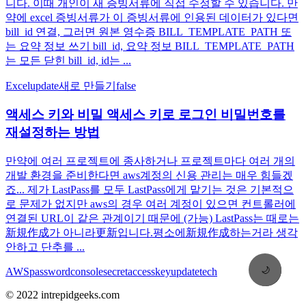
니다. 이때 개인이 새 증빙서류에 직접 수정할 수 있습니다. 만
약에 excel 증빙서류가 이 증빙서류에 인용된 데이터가 있다면
bill_id 연결, 그러면 원본 영수증 BILL_TEMPLATE_PATH 또
는 요약 정보 쓰기 bill_id, 요약 정보 BILL_TEMPLATE_PATH
는 모든 닫힌 bill_id, id는 ...
Excel
update
새로 만들기
false
액세스 키와 비밀 액세스 키로 로그인 비밀번호를
재설정하는 방법
만약에 여러 프로젝트에 종사하거나 프로젝트마다 여러 개의
개발 환경을 준비한다면 aws계정의 신용 관리는 매우 힘들겠
죠... 제가 LastPass를 모두 LastPass에게 맡기는 것은 기본적으
로 문제가 없지만 aws의 경우 여러 계정이 있으면 컨트롤러에
연결된 URL이 같은 관계이기 때문에 (가능) LastPass는 때로는
新規作成가 아니라更新입니다.평소에新規作成하는거라 생각
안하고 단추를 ...
🌙
AWS
password
console
secretaccesskey
update
tech
© 2022 intrepidgeeks.com