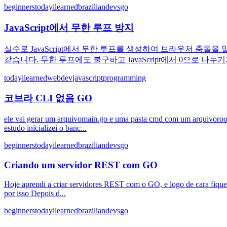
beginners
todayilearned
braziliandevs
go
JavaScript에서 무한 루프 방지
실수로 JavaScript에서 무한 루프를 생성하여 브라우저 충돌을 
같습니다. 무한 루프에도 불구하고 JavaScript에서 0으로 나누기가
todayilearned
webdev
javascript
programming
코브라 CLI 없음 GO
ele vai gerar um arquivomain.go e uma pasta cmd com um arquivoroot
estudo inicializei o banc...
beginners
todayilearned
braziliandevs
go
Criando um servidor REST com GO
Hoje aprendi a criar servidores REST com o GO, e logo de cara fique
por isso Depois d...
beginners
todayilearned
braziliandevs
go