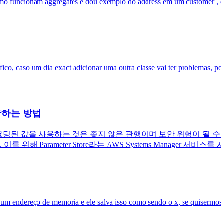
mo funcionam aggregates e dou exemplo do address em um customer , 
co, caso um dia exact adicionar uma outra classe vai ter problemas, p
절약하는 방법
 코딩된 값을 사용하는 것은 좋지 않은 관행이며 보안 위험이 될 
해 Parameter Store라는 AWS Systems Manager 서비스
m um endereço de memoria e ele salva isso como sendo o x, se quiser