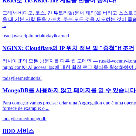
React로 Tic-React-Toe 게임을 만들어 봅시다!
그래서 비디오, 코스, 긴 튜토리얼(문서 제외)을 버리고 스스로 R
울 때 기본 사항 등을 가르쳐 주는 모든 것을 시도하는 것이 좋
...
react
javascript
tutorial
todayilearned
NGINX: Cloudflare의 IP 위치 정보 및 "중첩"if 조건
러시아 IP의 모든 방문자를 다른 웹 도메인 — russki-voenny-korabl-idi-nahuy
nginx.conf에서 access_log에 대한 확장 로그 형식을 활성화하여
todayilearned
tutorial
MongoDB를 사용하지 않고 페이지를 열 수 있습니다
Para começar vamos precisar criar uma Aggregation que é uma operaç
fornece de example: o ...
todayilearned
mongodb
DDD 서비스