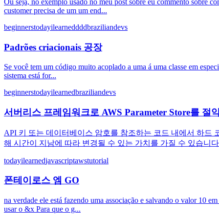
Ou seja, no exemplo usado no meu post sobre eu commento sobre co
customer precisa de um um end...
beginners
todayilearned
ddd
braziliandevs
Padrões criacionais 공장
Se você tem um código muito acoplado a uma á uma classe em especifi
sistema está for...
beginners
todayilearned
braziliandevs
서버리스 프레임워크로 AWS Parameter Store를 
API 키 또는 데이터베이스 암호를 참조하는 코드 내에서 하드
해 시간이 지남에 따라 변경될 수 있는 가치를 가질 수 있습니다. 이를 위
todayilearned
javascript
aws
tutorial
폰테이로스 엠 GO
na verdade ele está fazendo uma associação e salvando o valor 10 e
usar o &x Para que o g...