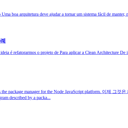
ma boa arquitetura deve ajudar a tornar um sistema fácil de manter, m
사례
ideia é refatorarmos o projeto de Para aplicar a Clean Architecture De
s the package manager for the Node JavaScript plat
described by a packa...