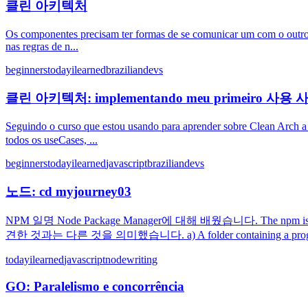
클린 아키텍처
Os componentes precisam ter formas de se comunicar um com o outro U
nas regras de n...
beginners
todayilearned
braziliandevs
클린 아키텍처: implementando meu primeiro 사용 
Seguindo o curso que estou usando para aprender sobre Clean Arch a 
todos os useCases, ...
beginners
todayilearned
javascript
braziliandevs
노드: cd myjourney03
NPM 일명 Node Package Manager에 대해 배웠습니다. The npm i
견한 것과는 다른 것을 의미했습니다. a) A folder containing a program 
todayilearned
javascript
node
writing
GO: Paralelismo e concorrência