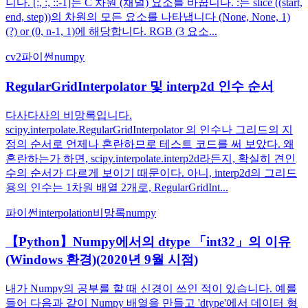
니다. [:, :, ::-1]는 C 차원 (채널) 요소를 바꿉니다. :는 slice ((start,
end, step))의 차원의 모든 요소를 나타냅니다 (None, None, 1)
(?) or (0, n-1, 1)에 해당합니다. RGB (3 요소...
cv2
파이썬
numpy
RegularGridInterpolator 및 interp2d 인수 순서
다사다사의 비망록입니다.
scipy.interpolate.RegularGridInterpolator 의 인수나 그리드의 지
정의 순서로 언제나 혼란하므로 테스트 코드를 써 보았다. 왜
혼란하는가 하면, scipy.interpolate.interp2d라든지, 확실히 견인
수의 순서가 다르게 보이기 때문이다. 아니, interp2d의 그리드
용의 인수는 1차원 배열 2개로, RegularGridInt...
파이썬
interpolation
비망록
numpy
【Python】Numpy에서의 dtype 「int32」의 이유
(Windows 환경)(2020년 9월 시점)
내가 Numpy의 공부를 할 때 신경이 쓰인 적이 있습니다. 예를
들어 다음과 같이 Numpy 배열을 만들고 'dtype'에서 데이터 형