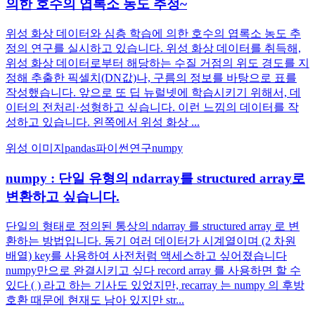
의한 호수의 엽록소 농도 추정~
위성 화상 데이터와 심층 학습에 의한 호수의 엽록소 농도 추
정의 연구를 실시하고 있습니다. 위성 화상 데이터를 취득해,
위성 화상 데이터로부터 해당하는 수질 거점의 위도 경도를 지
정해 추출한 픽셀치(DN값)나, 구름의 정보를 바탕으로 표를
작성했습니다. 앞으로 또 딥 뉴럴넷에 학습시키기 위해서, 데
이터의 전처리·성형하고 싶습니다. 이런 느낌의 데이터를 작
성하고 있습니다. 왼쪽에서 위성 화상 ...
위성 이미지
pandas
파이썬
연구
numpy
numpy : 단일 유형의 ndarray를 structured array로
변환하고 싶습니다.
단일의 형태로 정의된 통상의 ndarray 를 structured array 로 변
환하는 방법입니다. 동기 여러 데이터가 시계열이며 (2 차원
배열) key를 사용하여 사전처럼 액세스하고 싶어졌습니다
numpy만으로 완결시키고 싶다 record array 를 사용하면 할 수
있다 ( ) 라고 하는 기사도 있었지만, recarray 는 numpy 의 후방
호환 때문에 현재도 남아 있지만 str...