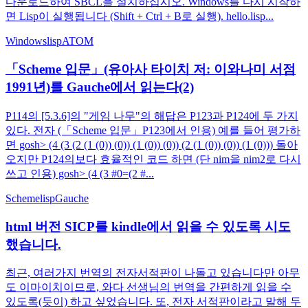
다운로드하여 SBCL을 설치하십시오. Windows를 다시 시작하
면 Lisp이 실행됩니다 (Shift + Ctrl + B로 실행). hello.lisp...
Windows
lisp
ATOM
「Scheme 입문」(유아사 타이치 저: 이와나미 서점
1991년)를 Gauche에서 읽는다(2)
P114의 [5.3.6]의 "게임 나무"의 해답은 P123과 P124에 두 가지
있다. 전자 (「Scheme 입문」P123에서 인용) 예를 들어 평가하
면 gosh> (4 (3 (2 (1 (0)) (0)) (1 (0)) (0)) (2 (1 (0)) (0)) (1 (0))) 돌아
오지만 P124의보다 효율적인 코드 하면 (단 nim을 nim2로 다시
쓰고 인용) gosh> (4 (3 #0=(2 #...
Scheme
lisp
Gauche
html 버전 SICP를 kindle에서 읽을 수 있도록 시도
했습니다.
최근, 여러가지 번역의 전자서적판이 나돌고 있습니다만 아무
도 이마이치이므로, 와다 선생님의 번역을 간편하게 읽을 수
있도록(듯이) 하고 싶었습니다. 또, 전자 서적판이라고 말해 두