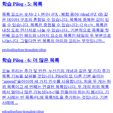
학습 Pilog - 5: 목록
목록 요소는 숫자( 2 ), 변수( @X , 복합 용어( (dead @Z )와 같
은 데이터 구조의 혼합일 수 있습니다. 목록에 중복된 값이 있
을 수 있습니다. 목록은 중첩될 수 있습니다: (2 (b c)) . 목록은
내장 도트 연산자로 나눌 수 있습니다.. 기본적으로 목록을 첫
번째 요소인 헤드와 나머지 요소의 목록인 테일의 두 부분으로
나눕니다. 그렇다면 빈 목록의 머리와 꼬리는 무엇입니까...
prolog
lisp
functional
picolisp
학습 Pilog - 6: 더 많은 목록
오늘 우리는 추가 및 반전, 누산기의 개념과 같은 몇 가지 추가
목록 기능을 살펴볼 것입니다. Pilog의 또 다른 기본 술어는
"append"술어이며 세 가지 인수를 사용합니다. 처음 두 개는 하
위 목록이고 세 번째는 연결된 목록입니다. 두 개의 하위 목록
에서 얼마나 많은 가능성[a,b,c]을 만들어야 하는지 봅시다. 기
본 사례는 빈 목록@L에 목록NIL을 추가하는 것입니다. 기본
사례에 ...
pilog
lisp
functional
picolisp