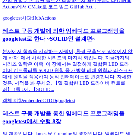
가입 요청 기본 워크 플로가 작동하는지 확인했습니다 GitHub
Actions에서 CMake로 코드 빌드 GitHub Act...
googletest
시
GitHubActions
테스트 구동 개발에 의한 임베디드 프로그래밍을
googletest로 한다 ~SOLID인 설계편~
본서에서 학습을 시작하는 사람이, 환경 구축으로 망설이지 않
게 하자! 에서 시작한 시리즈의 마지막 회입니다. 지금까지의
시리즈 일람은 이쪽. 이 장에서는 밀접하게 결합된 LED 드라
이버 컨트롤러를 SOLID 원칙 중 개방형 폐쇄 원칙과 리스코프
대체 원칙을 적용하여 동적 인터페이스로 변경합니다. 자세한
것은, 서적을 봐 주세요. 【밀 결합한 LED 드라이버 컨트롤
러】 ↑를 ↓에. 【SOLID...
객체 지향
embedded
C
TDD
googletest
테스트 구동 개발을 통한 임베디드 프로그래밍을
googletest에서 수행 8장
의 계속입니다. James W. Grenning의 명저입니다. 임베디드 세